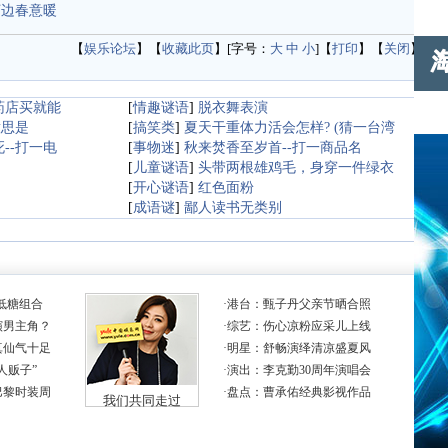
河边春意暖
【
娱乐论坛
】【
收藏此页
】[字号：
大
中
小
]【
打印
】【
关闭
】
药店买就能
[
情趣谜语
]
脱衣舞表演
意思是
[
搞笑类
]
夏天干重体力活会怎样? (猜一台湾
--打一电
[
事物迷
]
秋来焚香至岁首--打一商品名
[
儿童谜语
]
头带两根雄鸡毛，身穿一件绿衣
[
开心谜语
]
红色面粉
词
[
成语谜
]
鄙人读书无类别