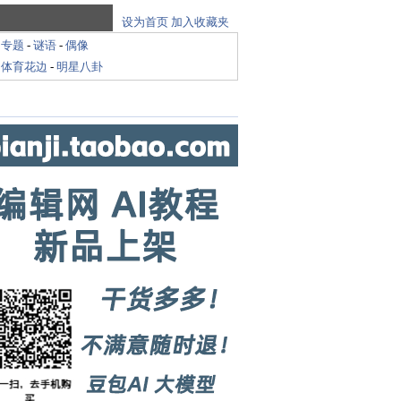
设为首页
加入收藏夹
-
专题
-
谜语
-
偶像
-
体育花边
-
明星八卦