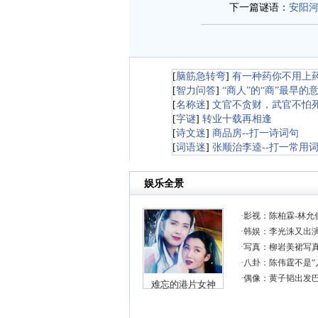
下一篇谜语：
安阳
[
脑筋急转弯
]
有一种药你不用上
[
智力问答
]
“商人”的“商”最早的
[
名称迷
]
文官不贪财，武官不怕死
[
字谜
]
转业十载再相逢
[
诗文迷
]
商品房--打一诗词句
[
词语迷
]
张顺治李逵--打一常用