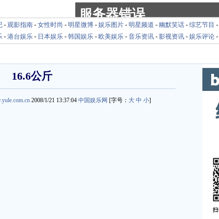
纪
-
观影指南
-
女性时尚
-
明星微博
-
娱乐图片
-
明星频道
-
幽默笑话
-
综艺节目
乐
-
港台娱乐
-
日本娱乐
-
韩国娱乐
-
欧美娱乐
-
音乐资讯
-
影视资讯
-
娱乐评论
16.6公斤
.yule.com.cn
2008/1/21 13:37:04
中国娱乐网
[字号：
大
中
小
]
yu.yule.com.cn