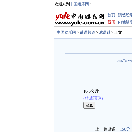
欢迎来到
中国娱乐网
！
首页
-
演艺经
新闻
-
内地娱
中国娱乐网
>
谜语频道
>
成语谜
> 正文
http://www
16.6公斤
(猜成语谜)
娱乐谜语 http://mi
上一篇谜语：
150分