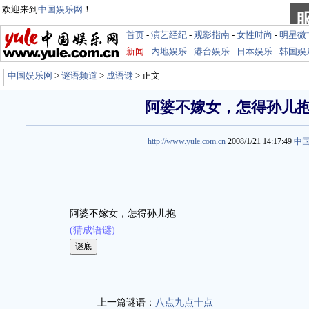
欢迎来到
中国娱乐网
！
首页
-
演艺经纪
-
观影指南
-
女性时尚
-
明星微
新闻
-
内地娱乐
-
港台娱乐
-
日本娱乐
-
韩国娱
中国娱乐网
>
谜语频道
>
成语谜
> 正文
阿婆不嫁女，怎得孙儿
http://www.yule.com.cn
2008/1/21 14:17:49
中
阿婆不嫁女，怎得孙儿抱
(猜成语谜)
娱乐谜语 http://miyu.yule.com.cn
上一篇谜语：
八点九点十点