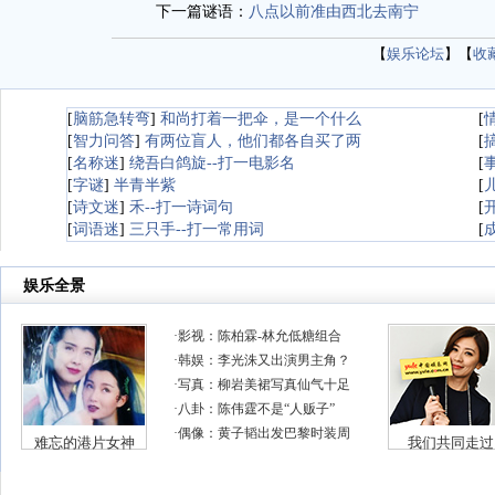
下一篇谜语：
八点以前准由西北去南宁
【
娱乐论坛
】【
收
[
脑筋急转弯
]
和尚打着一把伞，是一个什么
[
[
智力问答
]
有两位盲人，他们都各自买了两
[
[
名称迷
]
绕吾白鸽旋--打一电影名
[
[
字谜
]
半青半紫
[
[
诗文迷
]
禾--打一诗词句
[
[
词语迷
]
三只手--打一常用词
[