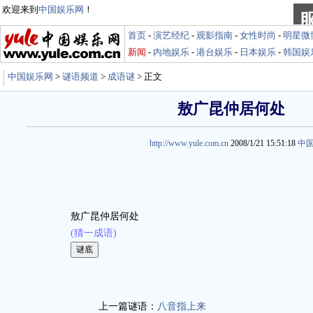
欢迎来到
中国娱乐网
！
首页
-
演艺经纪
-
观影指南
-
女性时尚
-
明星微
新闻
-
内地娱乐
-
港台娱乐
-
日本娱乐
-
韩国娱
中国娱乐网
>
谜语频道
>
成语谜
> 正文
敖广昆仲居何处
http://www.yule.com.cn
2008/1/21 15:51:18
中
敖广昆仲居何处
(猜一成语)
娱乐谜语 http://miyu.yule.com.cn
上一篇谜语：
八音指上来