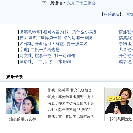
下一篇谜语：
八月二十三聚会
【
娱乐论坛
】【
收
[
脑筋急转弯
]
相同内容的书，为什么小高要
[
情趣谜
[
智力问答
]
“世界第一墓”指的是那一座陵
[
搞笑类
[
名称迷
]
开凿运河大有益--打一股票名
[
事物迷
[
字谜
]
白帆一片桅边悬
[
儿童谜
[
诗文迷
]
桃李争艳--打一诗词句
[
开心谜
[
词语迷
]
十二点--打一常用词
[
成语谜