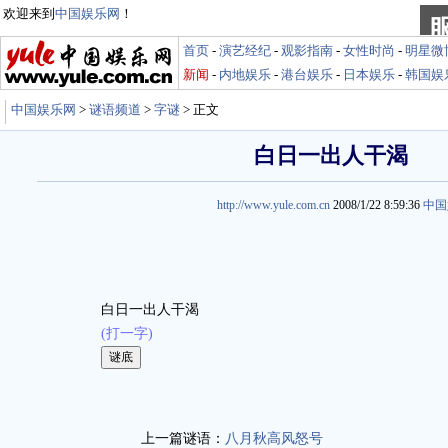
欢迎来到
中国娱乐网
！
首页
-
演艺经纪
-
观影指南
-
女性时尚
-
明星微
新闻
-
内地娱乐
-
港台娱乐
-
日本娱乐
-
韩国娱
中国娱乐网
>
谜语频道
>
字谜
> 正文
白日一出人干渴
http://www.yule.com.cn
2008/1/22 8:59:36
中国
白日一出人干渴
(打一字)
娱乐谜语 http://miyu.yule.com.cn
上一篇谜语：
八月秋高风怒号