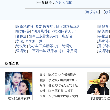
下一篇谜语：
八月人倍忙
【
娱乐论坛
】【
收
[
脑筋急转弯
]
参加联考时，除了准考证之外
[
情趣谜
[
智力问答
]
“明月几时有？把酒问青天。”
[
搞笑类
[
名称迷
]
如今三点露出头--打一电影名
[
事物迷
[
字谜
]
木字多一撇
[
儿童谜
[
诗文迷
]
苏小妹三难新郎--打一诗词句
[
开心谜
[
词语迷
]
二百四十年·秋千格--打一常用词
[
成语谜