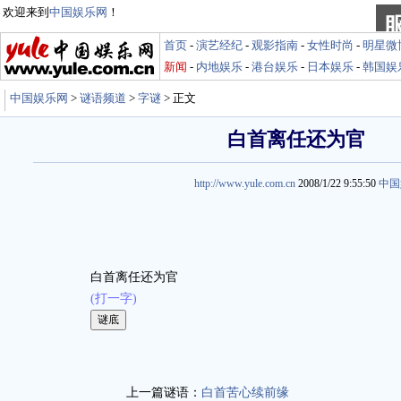
欢迎来到
中国娱乐网
！
首页
-
演艺经纪
-
观影指南
-
女性时尚
-
明星微
新闻
-
内地娱乐
-
港台娱乐
-
日本娱乐
-
韩国娱
中国娱乐网
>
谜语频道
>
字谜
> 正文
白首离任还为官
http://www.yule.com.cn
2008/1/22 9:55:50
中国
白首离任还为官
(打一字)
娱乐谜语 http://miyu.yule.com.cn
上一篇谜语：
白首苦心续前缘