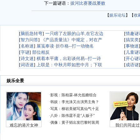
下一篇谜语：
拔河比赛屡战屡败
【
娱乐论坛
】【
收
[
脑筋急转弯
]
一只瞎了左眼的山羊,在它左边
[
情趣谜
[
智力问答
]
《产品质量法》中规定，对在产
[
搞笑类
[
名称迷
]
展笺奉读·折巾格--打一动物名
[
事物迷
[
字谜
]
部位相反
[
儿童谜
[
诗文迷
]
棋着本平庸，出彩谈何易--打一诗
[
开心谜
[
词语迷
]
上联是：中秋月即如愁中月；下联
[
成语谜