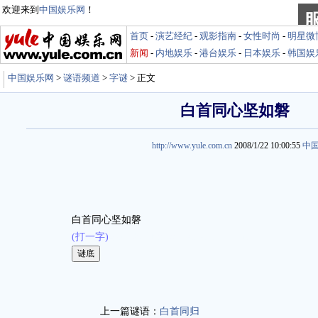
欢迎来到
中国娱乐网
！
首页
-
演艺经纪
-
观影指南
-
女性时尚
-
明星微
新闻
-
内地娱乐
-
港台娱乐
-
日本娱乐
-
韩国娱
中国娱乐网
>
谜语频道
>
字谜
> 正文
白首同心坚如磐
http://www.yule.com.cn
2008/1/22 10:00:55
中
白首同心坚如磐
(打一字)
娱乐谜语 http://miyu.yule.com.cn
上一篇谜语：
白首同归