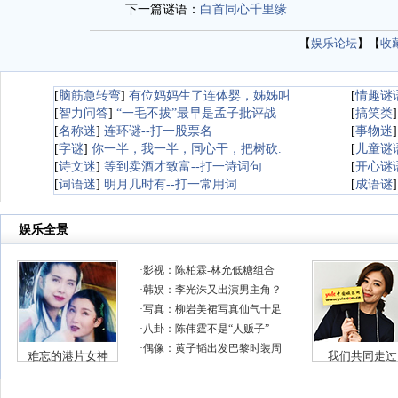
下一篇谜语：
白首同心千里缘
【
娱乐论坛
】【
收
[
脑筋急转弯
]
有位妈妈生了连体婴，姊姊叫
[
情趣谜
[
智力问答
]
“一毛不拔”最早是孟子批评战
[
搞笑类
[
名称迷
]
连环谜--打一股票名
[
事物迷
[
字谜
]
你一半，我一半，同心干，把树砍.
[
儿童谜
[
诗文迷
]
等到卖酒才致富--打一诗词句
[
开心谜
[
词语迷
]
明月几时有--打一常用词
[
成语谜