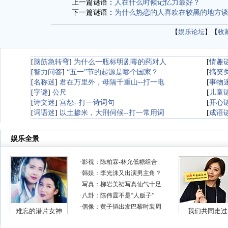
上一篇谜语：
人在什么时候记忆力最好？
下一篇谜语：
为什么热恋的人喜欢在较黑的地方
【
娱乐论坛
】【
收
[
脑筋急转弯
]
为什么一瓶标明剧毒的药对人
[
情趣
[
智力问答
]
“五一”节的起源是哪个国家？
[
搞笑
[
名称迷
]
君在万里外，母隔千重山--打一电
[
事物
[
字谜
]
公尺
[
儿童
[
诗文迷
]
宫怨--打一诗词句
[
开心
[
词语迷
]
以土掺米，大刑伺候--打一常用词
[
成语