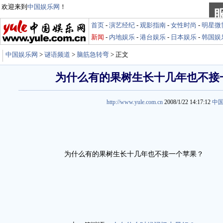
欢迎来到
中国娱乐网
！
首页
-
演艺经纪
-
观影指南
-
女性时尚
-
明星微
新闻
-
内地娱乐
-
港台娱乐
-
日本娱乐
-
韩国娱
中国娱乐网
>
谜语频道
>
脑筋急转弯
> 正文
为什么有的果树生长十几年也不接
http://www.yule.com.cn
2008/1/22 14:17:12
中
为什么有的果树生长十几年也不接一个苹果？