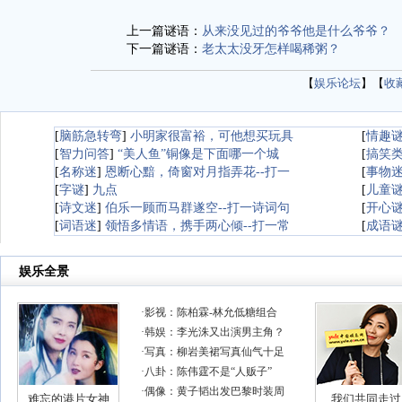
上一篇谜语：
从来没见过的爷爷他是什么爷爷？
下一篇谜语：
老太太没牙怎样喝稀粥？
【
娱乐论坛
】【
收
[
脑筋急转弯
]
小明家很富裕，可他想买玩具
[
情趣
[
智力问答
]
“美人鱼”铜像是下面哪一个城
[
搞笑
[
名称迷
]
恩断心黯，倚窗对月指弄花--打一
[
事物
[
字谜
]
九点
[
儿童
[
诗文迷
]
伯乐一顾而马群遂空--打一诗词句
[
开心
[
词语迷
]
领悟多情语，携手两心倾--打一常
[
成语