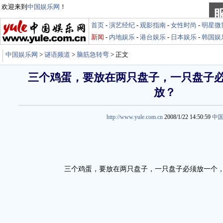
欢迎来到
中国娱乐网
！
首页
-
演艺经纪
-
观影指南
-
女性时尚
-
明星微
新闻
-
内地娱乐
-
港台娱乐
-
日本娱乐
-
韩国娱
中国娱乐网
>
谜语频道
>
脑筋急转弯
> 正文
三个鸡蛋，要放在两只盘子，一只盘子
放？
http://www.yule.com.cn
2008/1/22 14:50:59
中
三个鸡蛋，要放在两只盘子，一只盘子必须放一个，