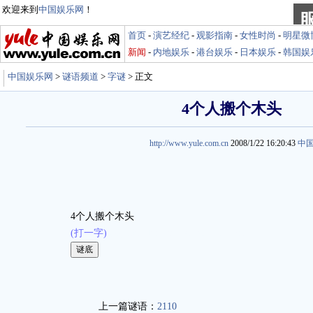
欢迎来到
中国娱乐网
！
首页
-
演艺经纪
-
观影指南
-
女性时尚
-
明星微
新闻
-
内地娱乐
-
港台娱乐
-
日本娱乐
-
韩国娱
中国娱乐网
>
谜语频道
>
字谜
> 正文
4个人搬个木头
http://www.yule.com.cn
2008/1/22 16:20:43
中
4个人搬个木头
(打一字)
娱乐谜语 http://miyu.yule.com.cn
上一篇谜语：
2110