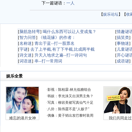
下一篇谜语：
一人
【
娱乐论坛
】【
收
[
脑筋急转弯
]
喝什么东西可以让人变成鬼？
[
情趣谜
[
智力问答
]
《镜花缘》的作者：
[
搞笑类
]
[
名称迷
]
青出于蓝--打一股票名
[
事物迷
]
[
字谜
]
去了上半截,有了下半截,比成两半截
[
儿童谜
[
诗文迷
]
升天入地求之遍--打一诗词句
[
开心谜
[
词语迷
]
串--打一常用词
[
成语谜
]