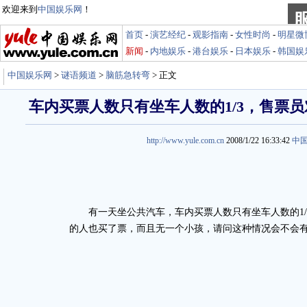
欢迎来到
中国娱乐网
！
首页
-
演艺经纪
-
观影指南
-
女性时尚
-
明星微
新闻
-
内地娱乐
-
港台娱乐
-
日本娱乐
-
韩国娱
中国娱乐网
>
谜语频道
>
脑筋急转弯
> 正文
车内买票人数只有坐车人数的1/3，售票
http://www.yule.com.cn
2008/1/22 16:33:42
中
有一天坐公共汽车，车内买票人数只有坐车人数的1/
的人也买了票，而且无一个小孩，请问这种情况会不会