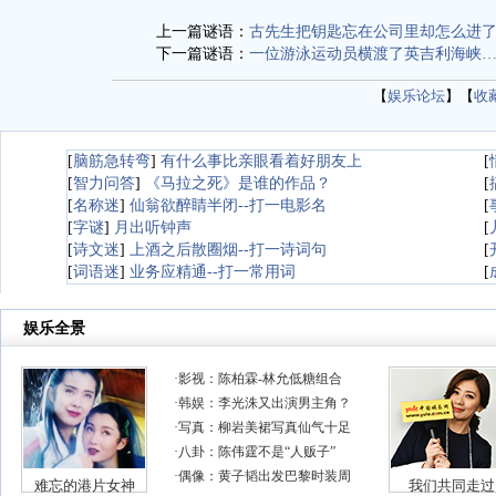
上一篇谜语：
古先生把钥匙忘在公司里却怎么进
下一篇谜语：
一位游泳运动员横渡了英吉利海峡
【
娱乐论坛
】【
收
[
脑筋急转弯
]
有什么事比亲眼看着好朋友上
[
[
智力问答
]
《马拉之死》是谁的作品？
[
[
名称迷
]
仙翁欲醉睛半闭--打一电影名
[
[
字谜
]
月出听钟声
[
[
诗文迷
]
上酒之后散圈烟--打一诗词句
[
[
词语迷
]
业务应精通--打一常用词
[