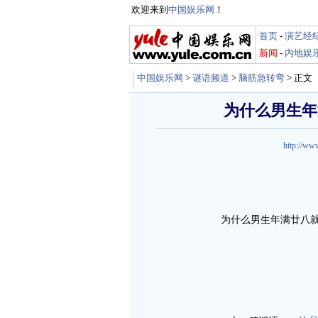
欢迎来到
中国娱乐网
！
首页
-
演艺经
新闻
-
内地娱
中国娱乐网
>
谜语频道
>
脑筋急转弯
> 正文
为什么男生年
http://ww
为什么男生年满廿八就