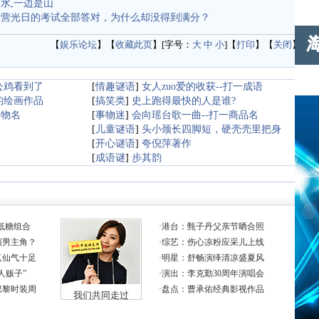
水,一边是山
在营光日的考试全部答对，为什么却没得到满分？
【
娱乐论坛
】【
收藏此页
】[字号：
大
中
小
]【
打印
】【
关闭
】
公鸡看到了
[
情趣谜语
]
女人zuo爱的收获--打一成语
的绘画作品
[
搞笑类
]
史上跑得最快的人是谁?
动物名
[
事物迷
]
会向瑶台歌一曲--打一商品名
[
儿童谜语
]
头小颈长四脚短，硬壳壳里把身
[
开心谜语
]
夸倪萍著作
词
[
成语谜
]
步其韵