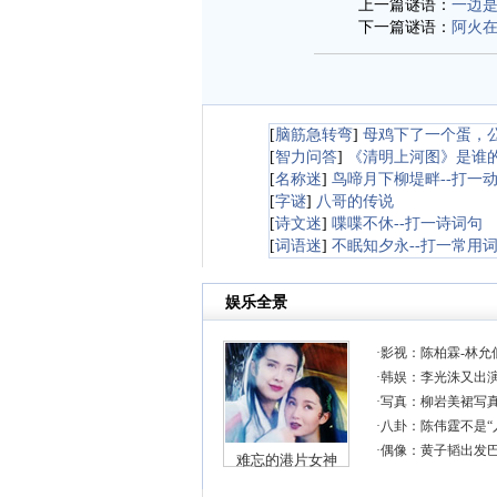
上一篇谜语：
一边是
下一篇谜语：
阿火
[
脑筋急转弯
]
母鸡下了一个蛋，
[
智力问答
]
《清明上河图》是谁
[
名称迷
]
鸟啼月下柳堤畔--打一
[
字谜
]
八哥的传说
[
诗文迷
]
喋喋不休--打一诗词句
[
词语迷
]
不眠知夕永--打一常用