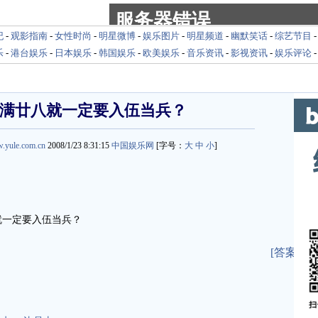
纪
-
观影指南
-
女性时尚
-
明星微博
-
娱乐图片
-
明星频道
-
幽默笑话
-
综艺节目
乐
-
港台娱乐
-
日本娱乐
-
韩国娱乐
-
欧美娱乐
-
音乐资讯
-
影视资讯
-
娱乐评论
满廿八就一定要入伍当兵？
w.yule.com.cn
2008/1/23 8:31:15
中国娱乐网
[字号：
大
中
小
]
一定要入伍当兵？
[答案]