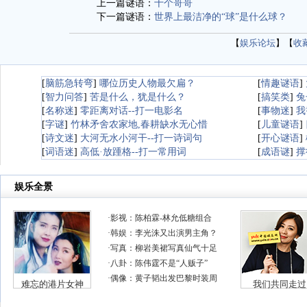
上一篇谜语：
十个哥哥
下一篇谜语：
世界上最洁净的“球”是什么球？
【
娱乐论坛
】【
收
[
脑筋急转弯
]
哪位历史人物最欠扁？
[
情趣谜语
]
[
智力问答
]
苦是什么，犹是什么？
[
搞笑类
]
兔
[
名称迷
]
零距离对话--打一电影名
[
事物迷
]
我
[
字谜
]
竹林矛舍农家地,春耕缺水无心惜
[
儿童谜语
]
[
诗文迷
]
大河无水小河干--打一诗词句
[
开心谜语
]
[
词语迷
]
高低·放踵格--打一常用词
[
成语谜
]
撑