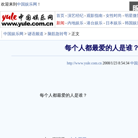
欢迎来到
中国娱乐网
！
首页
-
演艺经纪
-
观影指南
-
女性时尚
-
明星微
新闻
-
内地娱乐
-
港台娱乐
-
日本娱乐
-
韩国娱
中国娱乐网
>
谜语频道
>
脑筋急转弯
> 正文
每个人都最爱的人是谁
http://www.yule.com.cn
2008/1/23 8:54:34
中国
每个人都最爱的人是谁？