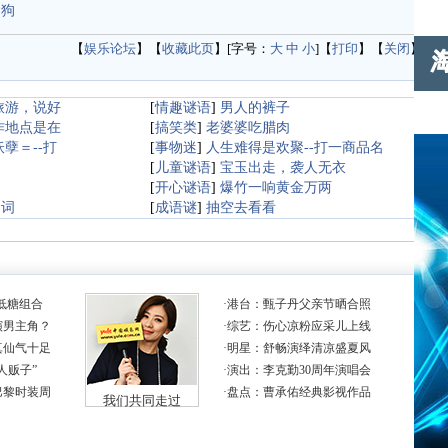
的狗
【
娱乐论坛
】【
收藏此页
】[字号：
大
中
小
]【
打印
】【
关闭
】
旅游，说好
[
情趣谜语
]
男人的裤子
作地点是在
[
搞笑类
]
老婆婆吃腊肉
孽＝--打
[
事物迷
]
人生难得是欢聚--打一商品名
[
儿童谜语
]
宝玉出走，袭人无衣
[
开心谜语
]
爆竹一响黄金万两
用词
[
成语谜
]
抽空去看看