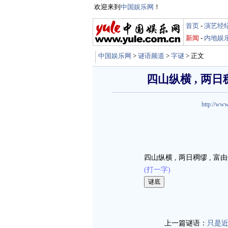
欢迎来到
中国娱乐网
！
首页
-
演艺经
新闻
-
内地娱
中国娱乐网
>
谜语频道
>
字谜
> 正文
四山纵横 , 两日
http://www
四山纵横 , 两日稠缪 , 富
(打一字)
娱乐谜语 http://miyu
上一篇谜语：
只是