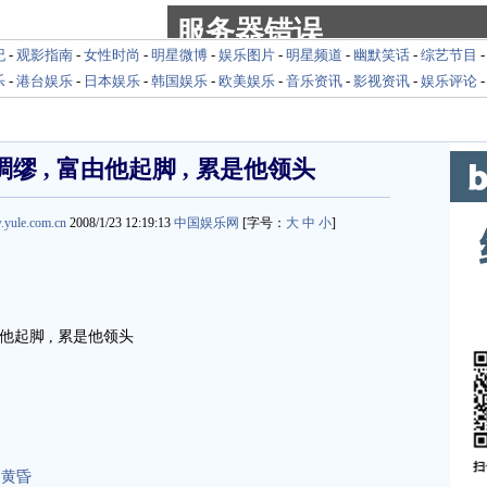
纪
-
观影指南
-
女性时尚
-
明星微博
-
娱乐图片
-
明星频道
-
幽默笑话
-
综艺节目
乐
-
港台娱乐
-
日本娱乐
-
韩国娱乐
-
欧美娱乐
-
音乐资讯
-
影视资讯
-
娱乐评论
稠缪 , 富由他起脚 , 累是他领头
.yule.com.cn
2008/1/23 12:19:13
中国娱乐网
[字号：
大
中
小
]
由他起脚 , 累是他领头
.yule.com.cn
近黄昏