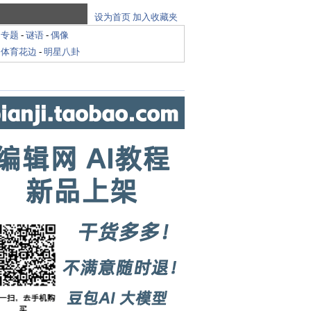
设为首页
加入收藏夹
-
专题
-
谜语
-
偶像
-
体育花边
-
明星八卦