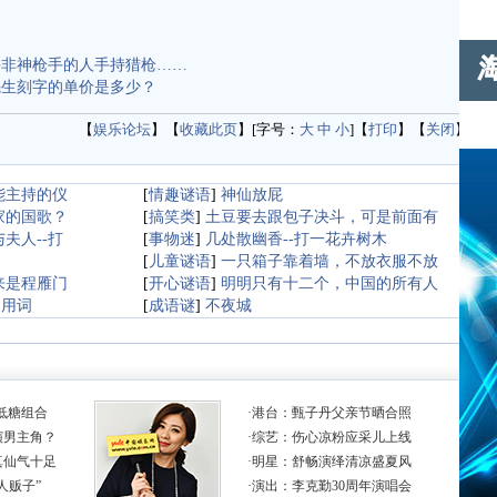
并非神枪手的人手持猎枪……
先生刻字的单价是多少？
【
娱乐论坛
】【
收藏此页
】[字号：
大
中
小
]【
打印
】【
关闭
】
能主持的仪
[
情趣谜语
]
神仙放屁
家的国歌？
[
搞笑类
]
土豆要去跟包子决斗，可是前面有
夫人--打
[
事物迷
]
几处散幽香--打一花卉树木
[
儿童谜语
]
一只箱子靠着墙，不放衣服不放
来是程雁门
[
开心谜语
]
明明只有十二个，中国的所有人
常用词
[
成语谜
]
不夜城