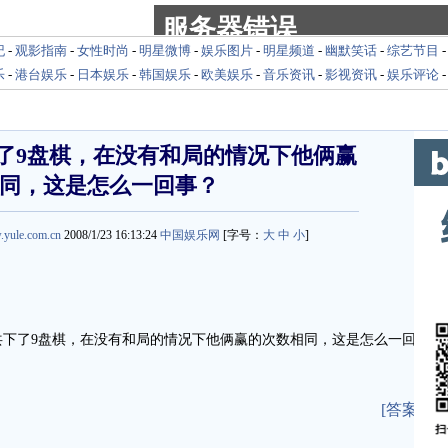
纪
-
观影指南
-
女性时尚
-
明星微博
-
娱乐图片
-
明星频道
-
幽默笑话
-
综艺节目
乐
-
港台娱乐
-
日本娱乐
-
韩国娱乐
-
欧美娱乐
-
音乐资讯
-
影视资讯
-
娱乐评论
了9盘棋，在没有和局的情况下他俩赢
同，这是怎么一回事？
.yule.com.cn
2008/1/23 16:13:24
中国娱乐网
[字号：
大
中
小
]
了9盘棋，在没有和局的情况下他俩赢的次数相同，这是怎么一回
[答案]