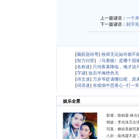
上一篇谜语：
一个
下一篇谜语：
刻字
[
脑筋急转弯
]
牧师无论如何都不
[
智力问答
]
《马赛曲》是哪个国
[
名称迷
]
只待夜幕降临，俺才说与
[
字谜
]
妆后半掩绝色无
[
诗文迷
]
万岁爷贬谪哪位呢，原
[
词语迷
]
东坡病中思客心--打一