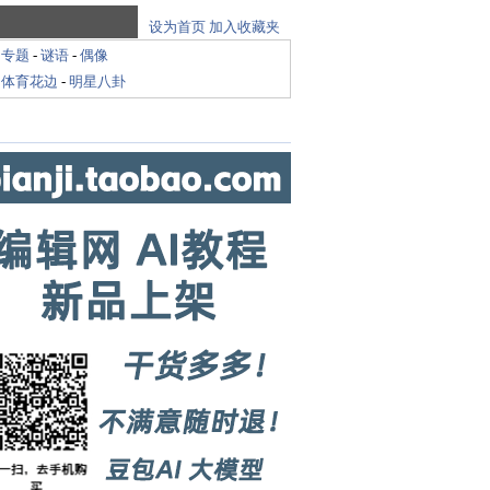
设为首页
加入收藏夹
-
专题
-
谜语
-
偶像
-
体育花边
-
明星八卦