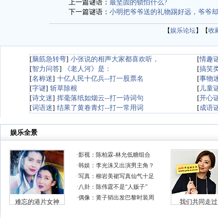
上一篇谜语：
最坚固的锁怕什么?
下一篇谜语：
小明把爷爷送的礼物踢好远，爷爷却
【
娱乐论坛
】【
收
[
脑筋急转弯
]
小张说的相声大家都喜欢听，
[
情趣
[
智力问答
]
《老人河》是：
[
搞笑
[
名称迷
]
十亿人民十亿兵--打一股票名
[
事物
[
字谜
]
斩草除根
[
儿童
[
诗文迷
]
挥毫落纸如烟云--打一诗词句
[
开心
[
词语迷
]
结果了黄卷青灯--打一常用词
[
成语