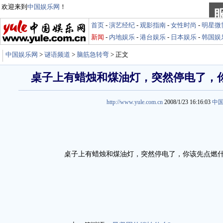
欢迎来到
中国娱乐网
！
首页
-
演艺经纪
-
观影指南
-
女性时尚
-
明星微
新闻
-
内地娱乐
-
港台娱乐
-
日本娱乐
-
韩国娱
中国娱乐网
>
谜语频道
>
脑筋急转弯
> 正文
桌子上有蜡烛和煤油灯，突然停电了，
http://www.yule.com.cn
2008/1/23 16:16:03
中
桌子上有蜡烛和煤油灯，突然停电了，你该先点燃什