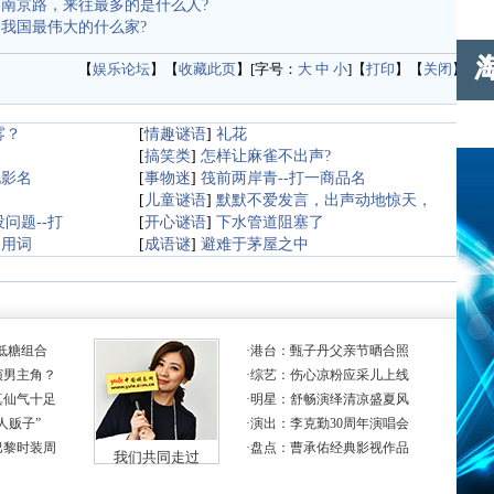
南京路，来往最多的是什么人?
我国最伟大的什么家?
【
娱乐论坛
】【
收藏此页
】[字号：
大
中
小
]【
打印
】【
关闭
】
雾？
[
情趣谜语
]
礼花
：
[
搞笑类
]
怎样让麻雀不出声?
电影名
[
事物迷
]
筏前两岸青--打一商品名
[
儿童谜语
]
默默不爱发言，出声动地惊天，
问题--打
[
开心谜语
]
下水管道阻塞了
常用词
[
成语谜
]
避难于茅屋之中