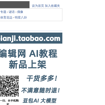
设为首页
加入收藏夹
-
专题
-
谜语
-
偶像
-
体育花边
-
明星八卦