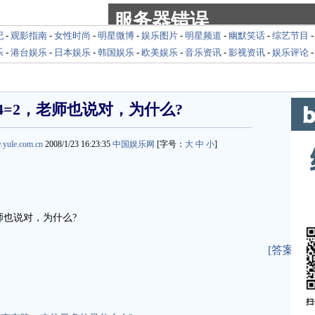
纪
-
观影指南
-
女性时尚
-
明星微博
-
娱乐图片
-
明星频道
-
幽默笑话
-
综艺节目
乐
-
港台娱乐
-
日本娱乐
-
韩国娱乐
-
欧美娱乐
-
音乐资讯
-
影视资讯
-
娱乐评论
+4=2，老师也说对，为什么?
.yule.com.cn
2008/1/23 16:23:35
中国娱乐网
[字号：
大
中
小
]
师也说对，为什么?
[答案]