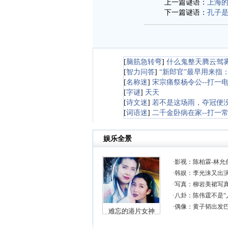
上一篇谜语：
上海的
下一篇谜语：
孔子是
[
脑筋急转弯
]
什么鬼整天腾云驾
[
智力问答
]
“新郎官”最早用来指
[
名称迷
]
宋宗痛祭杨令公--打一
[
字谜
]
天天
[
诗文迷
]
若不是这场雨，夺冠便没
[
词语迷
]
二千金卧病在家--打一