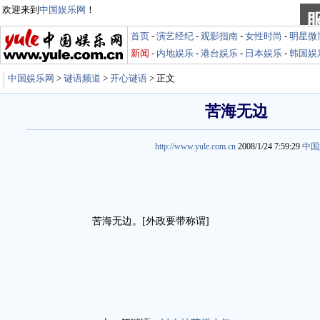
欢迎来到
中国娱乐网
！
首页
-
演艺经纪
-
观影指南
-
女性时尚
-
明星微
新闻
-
内地娱乐
-
港台娱乐
-
日本娱乐
-
韩国娱
中国娱乐网
>
谜语频道
>
开心谜语
> 正文
苦海无边
http://www.yule.com.cn
2008/1/24 7:59:29
中国
苦海无边。[外政要带称谓]