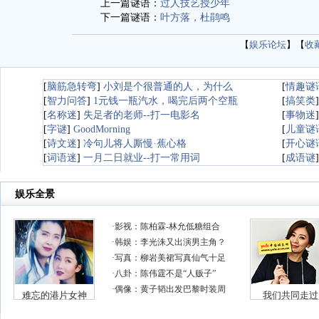
上一篇谜语：
过人技艺授少年
下一篇谜语：
叶方落，杜鹃鸣
【
娱乐论坛
】【
收
[
脑筋急转弯
]
小刘是个很普通的人，为什么
[
情趣谜
[
智力问答
]
1元钱一瓶汽水，喝完后两个空瓶
[
搞笑类
[
名称迷
]
失足者的老师--打一电影名
[
事物迷
[
字谜
]
GoodMorning
[
儿童谜
[
诗文迷
]
冷句儿将人厮慢·蕉心格
[
开心谜
[
词语迷
]
一月二日就业--打一常用词
[
成语谜