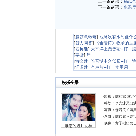
上一篇谜语：
稿纸
下一篇谜语：
水温
[
脑筋急转弯
]
地球没有水时像什
[
智力问答
]
《全唐诗》收录的是
[
名称迷
]
太平洋上跑货轮--打一
[
字谜
]
岸
[
诗文迷
]
唯吾狱中久低回--打一
[
词语迷
]
有声片--打一常用词