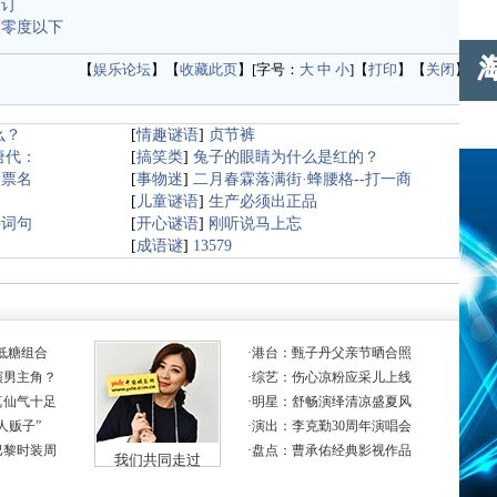
合订
度零度以下
【
娱乐论坛
】【
收藏此页
】[字号：
大
中
小
]【
打印
】【
关闭
】
么？
[
情趣谜语
]
贞节裤
唐代：
[
搞笑类
]
兔子的眼睛为什么是红的？
股票名
[
事物迷
]
二月春霖落满街·蜂腰格--打一商
[
儿童谜语
]
生产必须出正品
诗词句
[
开心谜语
]
刚听说马上忘
[
成语谜
]
13579