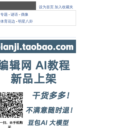
设为首页
加入收藏夹
-
专题
-
谜语
-
偶像
-
体育花边
-
明星八卦