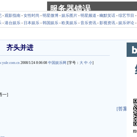
纪
-
观影指南
-
女性时尚
-
明星微博
-
娱乐图片
-
明星频道
-
幽默笑话
-
综艺节目
乐
-
港台娱乐
-
日本娱乐
-
韩国娱乐
-
欧美娱乐
-
音乐资讯
-
影视资讯
-
娱乐评论
齐头并进
w.yule.com.cn
2008/1/24 8:06:08
中国娱乐网
[字号：
大
中
小
]
一]
[答案]