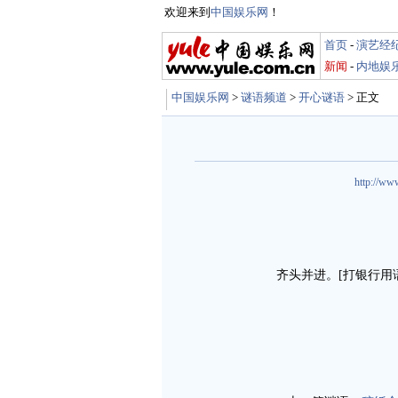
欢迎来到
中国娱乐网
！
首页
-
演艺经
新闻
-
内地娱
中国娱乐网
>
谜语频道
>
开心谜语
> 正文
http://ww
齐头并进。[打银行用语