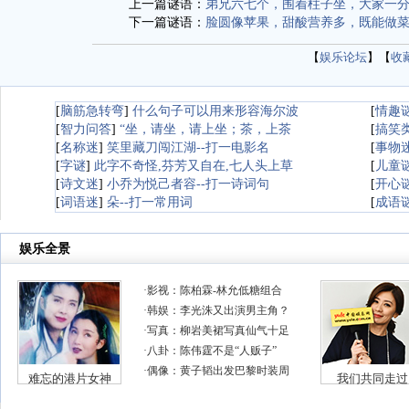
上一篇谜语：
弟兄六七个，围着柱子坐，大家一
下一篇谜语：
脸圆像苹果，甜酸营养多，既能做
【
娱乐论坛
】【
收
[
脑筋急转弯
]
什么句子可以用来形容海尔波
[
情趣
[
智力问答
]
“坐，请坐，请上坐；茶，上茶
[
搞笑
[
名称迷
]
笑里藏刀闯江湖--打一电影名
[
事物
[
字谜
]
此字不奇怪,芬芳又自在,七人头上草
[
儿童
[
诗文迷
]
小乔为悦己者容--打一诗词句
[
开心
[
词语迷
]
朵--打一常用词
[
成语