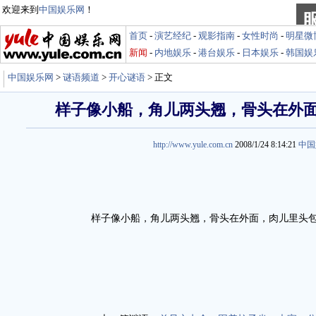
欢迎来到
中国娱乐网
！
首页
-
演艺经纪
-
观影指南
-
女性时尚
-
明星微
新闻
-
内地娱乐
-
港台娱乐
-
日本娱乐
-
韩国娱
中国娱乐网
>
谜语频道
>
开心谜语
> 正文
样子像小船，角儿两头翘，骨头在外
http://www.yule.com.cn
2008/1/24 8:14:21
中国
样子像小船，角儿两头翘，骨头在外面，肉儿里头包。