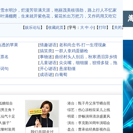
融雪水明沙，烂漫芳菲满天涯，艳丽茂美枝强劲，路上行人不忆家
绿叶满棚爬，生来就开紫色花，紫花长出万把刀，又作药用又吃它
【
娱乐论坛
】【
收藏此页
】[字号：
大
中
小
]【
打印
】【
关闭
】
熟透的苹果
[
情趣谜语
]
老和尚念书-打一生理现象
：
[
搞笑类
]
一群人拿鸡蛋砸枪
股票名
[
事物迷
]
曲径村头人别后，秋寒洒泪异乡情
[
儿童谜语
]
尖尖嘴，细细腿，狡猾多疑，拖
诗词句
[
开心谜语
]
悬崖勒缰
[
成语谜
]
白葡萄