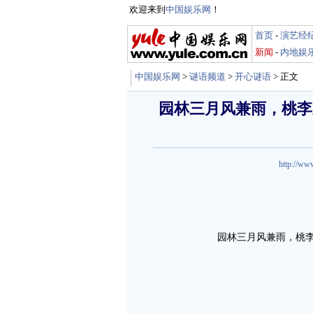
欢迎来到
中国娱乐网
！
首页
-
演艺经
新闻
-
内地娱
中国娱乐网
>
谜语频道
>
开心谜语
> 正文
园林三月风兼雨，桃李
http://ww
园林三月风兼雨，桃李飘