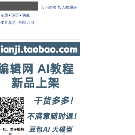
设为首页
加入收藏夹
-
专题
-
谜语
-
偶像
-
体育花边
-
明星八卦