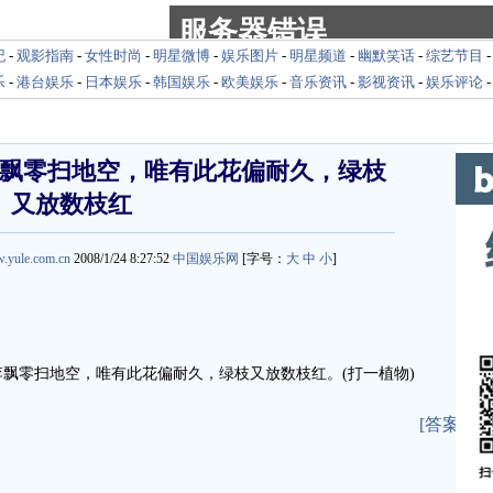
纪
-
观影指南
-
女性时尚
-
明星微博
-
娱乐图片
-
明星频道
-
幽默笑话
-
综艺节目
乐
-
港台娱乐
-
日本娱乐
-
韩国娱乐
-
欧美娱乐
-
音乐资讯
-
影视资讯
-
娱乐评论
飘零扫地空，唯有此花偏耐久，绿枝
又放数枝红
w.yule.com.cn
2008/1/24 8:27:52
中国娱乐网
[字号：
大
中
小
]
零扫地空，唯有此花偏耐久，绿枝又放数枝红。(打一植物)
[答案]