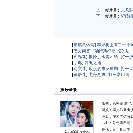
上一篇谜语：
东风
下一篇谜语：
紫藤
[
脑筋急转弯
]
苹果树上有二十个
[
智力问答
]
“汤姆斯杯赛”指的是
[
名称迷
]
欲降洪水需团结--打一
[
字谜
]
弹丸之地
[
诗文迷
]
欢娱犹未及瓜期--打一
[
词语迷
]
龙舟竞渡--打一常用词