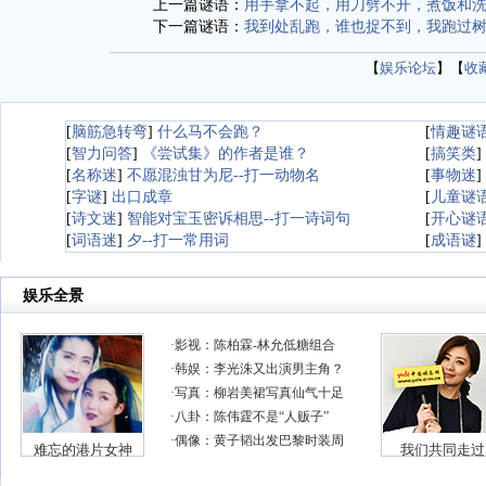
上一篇谜语：
用手拿不起，用刀劈不开，煮饭和
下一篇谜语：
我到处乱跑，谁也捉不到，我跑过
【
娱乐论坛
】【
收
[
脑筋急转弯
]
什么马不会跑？
[
情趣谜
[
智力问答
]
《尝试集》的作者是谁？
[
搞笑类
]
[
名称迷
]
不愿混浊甘为尼--打一动物名
[
事物迷
]
[
字谜
]
出口成章
[
儿童谜
[
诗文迷
]
智能对宝玉密诉相思--打一诗词句
[
开心谜
[
词语迷
]
夕--打一常用词
[
成语谜
]