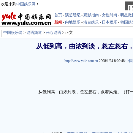
欢迎来到
中国娱乐网
！
首页
-
演艺经纪
-
观影指南
-
女性时尚
-
明星微
新闻
-
内地娱乐
-
港台娱乐
-
日本娱乐
-
韩国娱
中国娱乐网
>
谜语频道
>
开心谜语
> 正文
从低到高，由浓到淡，忽左忽右
http://www.yule.com.cn
2008/1/24 8:29:48
中国
从低到高，由浓到淡，忽左忽右，跟着风走。（打一