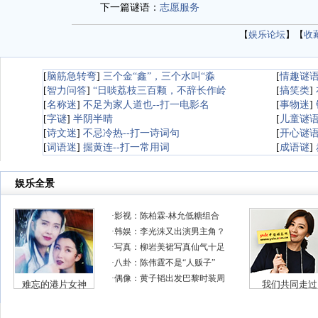
下一篇谜语：
志愿服务
【
娱乐论坛
】【
收
[
脑筋急转弯
]
三个金“鑫”，三个水叫“淼
[
情趣谜
[
智力问答
]
“日啖荔枝三百颗，不辞长作岭
[
搞笑类
]
[
名称迷
]
不足为家人道也--打一电影名
[
事物迷
]
[
字谜
]
半阴半晴
[
儿童谜
[
诗文迷
]
不忌冷热--打一诗词句
[
开心谜
[
词语迷
]
掘黄连--打一常用词
[
成语谜
]