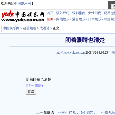
欢迎来到
中国娱乐网
！
首页
-
演艺经纪
-
观影指南
-
女性时尚
-
明星微
新闻
-
内地娱乐
-
港台娱乐
-
日本娱乐
-
韩国娱
中国娱乐网
>
谜语频道
>
成语谜
> 正文
闭着眼睛也清楚
http://www.yule.com.cn
2008/1/24 8:36:25
中国
闭着眼睛也清楚
(猜一成语)
娱乐谜语 http://miyu.yule.com.cn
上一篇谜语：
一根小棍儿，顶个圆粒儿，小孩儿