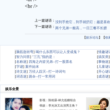
<br />
上一篇谜语：
没到手抢它，到手就扔它；越是喜
下一篇谜语：
两个兄弟一般高，一日三餐不长膘
【
娱乐论坛
】【
收
[
脑筋急转弯
]
喝什么东西可以让人变成鬼？
[
情趣谜
[
智力问答
]
“三孔”指的是：
[
搞笑类
[
名称迷
]
四海之内皆兄弟--打一股票名
[
事物迷
[
字谜
]
案件始末
[
儿童谜
[
诗文迷
]
万径人踪灭--打一诗词句
[
开心谜
[
词语迷
]
跳伞--打一常用词
[
成语谜