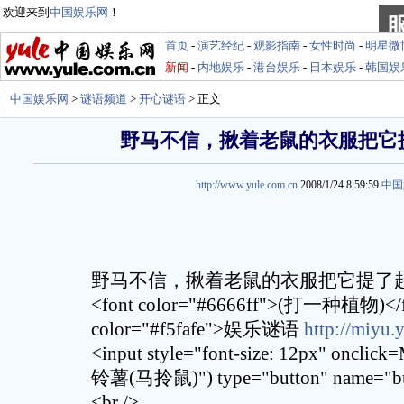
欢迎来到
中国娱乐网
！
首页
-
演艺经纪
-
观影指南
-
女性时尚
-
明星微
新闻
-
内地娱乐
-
港台娱乐
-
日本娱乐
-
韩国娱
中国娱乐网
>
谜语频道
>
开心谜语
> 正文
野马不信，揪着老鼠的衣服把它
http://www.yule.com.cn
2008/1/24 8:59:59
中国
野马不信，揪着老鼠的衣服把它提了起来<
<font color="#6666ff">(打一种植物)</f
color="#f5fafe">娱乐谜语
http://miyu.
<input style="font-size: 12px" on
铃薯(马拎鼠)") type="button" name="bu
<br />