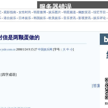
纪
-
观影指南
-
女性时尚
-
明星微博
-
娱乐图片
-
明星频道
-
幽默笑话
-
综艺节目
乐
-
港台娱乐
-
日本娱乐
-
韩国娱乐
-
欧美娱乐
-
音乐资讯
-
影视资讯
-
娱乐评论
封信是两颗蛋做的
w.yule.com.cn
2008/1/24 9:15:27
中国娱乐网
[字号：
大
中
小
]
四字成语]
[答案]