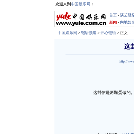
欢迎来到
中国娱乐网
！
首页
-
演艺经
新闻
-
内地娱
中国娱乐网
>
谜语频道
>
开心谜语
> 正文
这
http://ww
这封信是两颗蛋做的。[