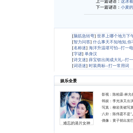
上一篇谜语：
这冰
下一篇谜语：
小麦
[
脑筋急转弯
]
世界上哪个地方下
[
智力问答
]
什么事天不知地知,你
[
名称迷
]
海洋升温堪可怕--打一
[
字谜
]
单身汉
[
诗文迷
]
薛宝钗出闺成大礼--打
[
词语迷
]
时装商标--打一常用词