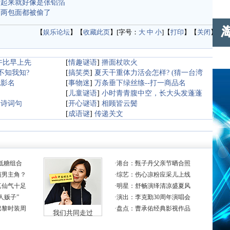
看起来就好像是张铝箔
的两包面都被偷了
【
娱乐论坛
】【
收藏此页
】[字号：
大
中
小
]【
打印
】【
关闭
】
午比早上先
[
情趣谜语
]
擀面杖吹火
不知我知?
[
搞笑类
]
夏天干重体力活会怎样? (猜一台湾
电影名
[
事物迷
]
万条垂下绿丝绦--打一商品名
[
儿童谜语
]
小时青青腹中空，长大头发蓬蓬
一诗词句
[
开心谜语
]
相顾皆云鬓
[
成语谜
]
传递关文