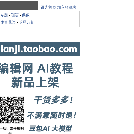
设为首页
加入收藏夹
-
专题
-
谜语
-
偶像
-
体育花边
-
明星八卦