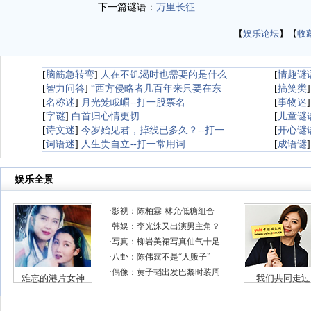
下一篇谜语：
万里长征
【
娱乐论坛
】【
收
[
脑筋急转弯
]
人在不饥渴时也需要的是什么
[
情趣谜
[
智力问答
]
“西方侵略者几百年来只要在东
[
搞笑类
[
名称迷
]
月光笼峨嵋--打一股票名
[
事物迷
[
字谜
]
白首归心情更切
[
儿童谜
[
诗文迷
]
今岁始见君，掉线已多久？--打一
[
开心谜
[
词语迷
]
人生贵自立--打一常用词
[
成语谜