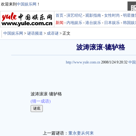
欢迎来到
中国娱乐网
！
首页
-
演艺经纪
-
观影指南
-
女性时尚
-
明星微
新闻
-
内地娱乐
-
港台娱乐
-
日本娱乐
-
韩国娱
中国娱乐网
>
谜语频道
>
成语谜
> 正文
波涛滚滚·辘轳格
http://www.yule.com.cn
2008/1/24 9:20:32
中国
波涛滚滚·辘轳格
(猜一成语)
娱乐谜语 http://miyu.yule.com.cn
上一篇谜语：
董永妻从何来