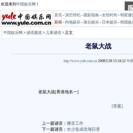
欢迎来到
中国娱乐网
！
首页
-
演艺经纪
-
观影指南
-
女性时尚
-
明星微
新闻
-
内地娱乐
-
港台娱乐
-
日本娱乐
-
韩国娱
中国娱乐网
>
谜语频道
>
儿童谜语
> 正文
老鼠大战
http://www.yule.com.cn
2008/1/28 15:34:22
中
老鼠大战[香港地名一]
[答案]
上一篇谜语：
播音工作
下一篇谜语：
水少造成沧海巨变