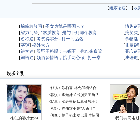
【
娱乐论坛
】【
收
[
脑筋急转弯
]
圣女贞德是哪国人？
[
情趣谜
[
智力问答
]
“素质教育”是与下列哪个教育
[
搞笑类
[
名称迷
]
考试得零分--打一商品名
[
事物迷
[
字谜
]
格外大方
[
儿童谜
[
诗文迷
]
殷野王怒喝：韦蝠王，你也来多管
[
开心谜
[
词语迷
]
领悟多情语，携手两心倾--打一常
[
成语谜