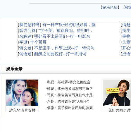
【
娱乐论坛
】【
收
[
脑筋急转弯
]
有一种布很长很宽很好看，就
[
情趣
[
智力问答
]
“字子美。祖籍襄阳。曾祖时，
[
搞笑
[
名称迷
]
明处看不出是哥们--打一电影名
[
事物
[
字谜
]
十个哥哥
[
儿童
[
诗文迷
]
不是里手，作壁上观--打一诗词句
[
开心
[
词语迷
]
酣醉之前要说好--打一常用词
[
成语