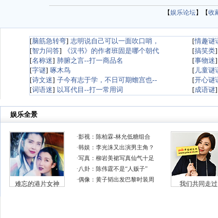
【
娱乐论坛
】【
收
[
脑筋急转弯
]
志明说自己可以一面吹口哨，
[
情趣谜
[
智力问答
]
《汉书》的作者班固是哪个朝代
[
搞笑类
[
名称迷
]
肺腑之言--打一商品名
[
事物迷
[
字谜
]
啄木鸟
[
儿童谜
[
诗文迷
]
子今有志于学，不日可期蟾宫也--
[
开心谜
[
词语迷
]
以耳代目--打一常用词
[
成语谜