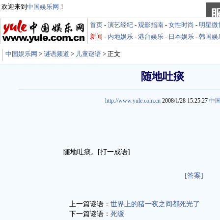
欢迎来到
中国娱乐网
！
首页
-
演艺经纪
-
观影指南
-
女性时尚
-
明星微
新闻
-
内地娱乐
-
港台娱乐
-
日本娱乐
-
韩国娱
中国娱乐网
>
谜语频道
>
儿童谜语
> 正文
随地吐痰
http://www.yule.com.cn
2008/1/28 15:25:27
中
随地吐痰。[打一成语]
[答案]
上一篇谜语：
世界上的猪一夜之间都死光了
下一篇谜语：
死缓