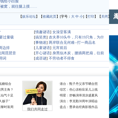
拿钱给小白脸
热被窝，就往腿上摸……
【
娱乐论坛
】【
收藏此页
】[字号：
大
中
小
]【
打印
】【
关闭
】
？
[
情趣谜语
]
女澡堂客满
要过量吸
[
搞笑类
]
农夫养10头牛，只有19只角，为什
名
[
事物迷
]
两岸联合见何难--打一商品名
两边排
[
儿童谜语
]
元宵前后
忽闻琵琶音
[
开心谜语
]
身黑似木炭，腰插两把扇，往前
用词
[
成语谜
]
不劳动者不得食