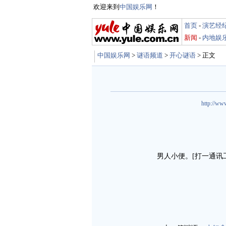
欢迎来到
中国娱乐网
！
首页
-
演艺经
新闻
-
内地娱
中国娱乐网
>
谜语频道
>
开心谜语
> 正文
http://ww
男人小便。[打一通讯工