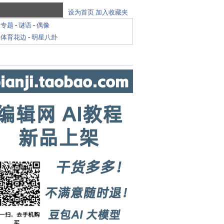
设为首页
加入收藏夹
-
专题
-
谜语
-
偶像
-
体育花边
-
明星八卦