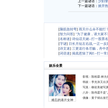
上一篇谜语：
少妇
下一篇谜语：
掀开
[
脑筋急转弯
]
雨天什么伞不能打
[
智力问答
]
“为了健康，请大家不
[
名称迷
]
诗仙话天姥--打一股票
[
字谜
]
日长月短左右战,一正一反
[
诗文迷
]
三更送行各尽觞，舟中
[
词语迷
]
揭底惹恼了闽E--打一常