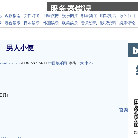
纪
-
观影指南
-
女性时尚
-
明星微博
-
娱乐图片
-
明星频道
-
幽默笑话
-
综艺节目
乐
-
港台娱乐
-
日本娱乐
-
韩国娱乐
-
欧美娱乐
-
音乐资讯
-
影视资讯
-
娱乐评论
男人小便
w.yule.com.cn
2008/1/24 9:56:11
中国娱乐网
[字号：
大
中
小
]
具]
[答案]