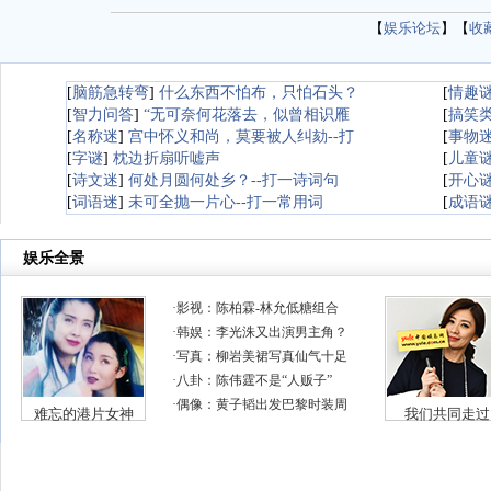
【
娱乐论坛
】【
收
[
脑筋急转弯
]
什么东西不怕布，只怕石头？
[
情趣
[
智力问答
]
“无可奈何花落去，似曾相识雁
[
搞笑
[
名称迷
]
宫中怀义和尚，莫要被人纠劾--打
[
事物
[
字谜
]
枕边折扇听嘘声
[
儿童
[
诗文迷
]
何处月圆何处乡？--打一诗词句
[
开心
[
词语迷
]
未可全抛一片心--打一常用词
[
成语