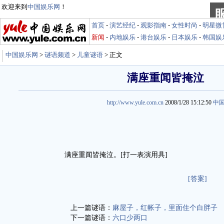
欢迎来到
中国娱乐网
！
首页
-
演艺经纪
-
观影指南
-
女性时尚
-
明星微
新闻
-
内地娱乐
-
港台娱乐
-
日本娱乐
-
韩国娱
中国娱乐网
>
谜语频道
>
儿童谜语
> 正文
满座重闻皆掩泣
http://www.yule.com.cn
2008/1/28 15:12:50
中
满座重闻皆掩泣。[打一表演用具]
[答案]
上一篇谜语：
麻屋子，红帐子，里面住个白胖子
下一篇谜语：
六口少两口