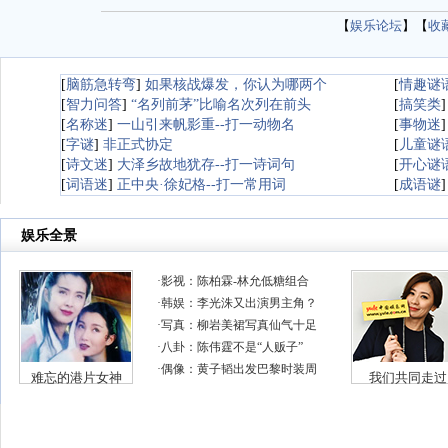
【
娱乐论坛
】【
收
[
脑筋急转弯
]
如果核战爆发，你认为哪两个
[
情趣谜
[
智力问答
]
“名列前茅”比喻名次列在前头
[
搞笑类
[
名称迷
]
一山引来帆影重--打一动物名
[
事物迷
[
字谜
]
非正式协定
[
儿童谜
[
诗文迷
]
大泽乡故地犹存--打一诗词句
[
开心谜
[
词语迷
]
正中央·徐妃格--打一常用词
[
成语谜