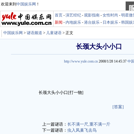
欢迎来到
中国娱乐网
！
首页
-
演艺经纪
-
观影指南
-
女性时尚
-
明星微
新闻
-
内地娱乐
-
港台娱乐
-
日本娱乐
-
韩国娱
中国娱乐网
>
谜语频道
>
儿童谜语
> 正文
长颈大头小小口
http://www.yule.com.cn
2008/1/28 14:45:37
中
长颈大头小小口[打一物]
[答案]
上一篇谜语：
长不满一尺,重不满一斤
下一篇谜语：
虫入凤巢飞去鸟