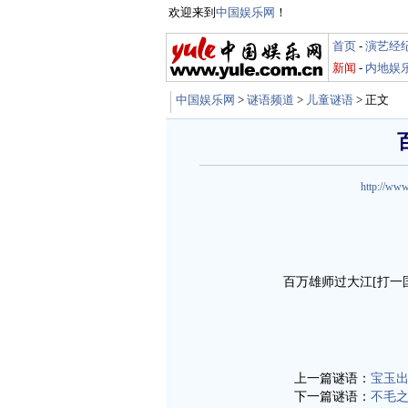
欢迎来到
中国娱乐网
！
首页
-
演艺经
新闻
-
内地娱
中国娱乐网
>
谜语频道
>
儿童谜语
> 正文
http://www
百万雄师过大江[打一国
上一篇谜语：
宝玉
下一篇谜语：
不毛