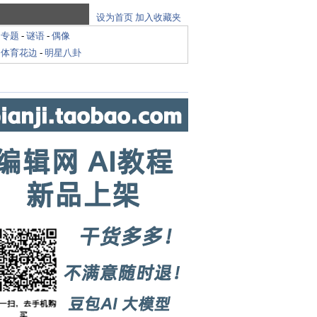
设为首页
加入收藏夹
-
专题
-
谜语
-
偶像
-
体育花边
-
明星八卦