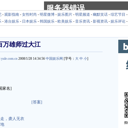
纪
-
观影指南
-
女性时尚
-
明星微博
-
娱乐图片
-
明星频道
-
幽默笑话
-
综艺节目
乐
-
港台娱乐
-
日本娱乐
-
韩国娱乐
-
欧美娱乐
-
音乐资讯
-
影视资讯
-
娱乐评论
百万雄师过大江
.yule.com.cn
2008/1/28 14:34:56
中国娱乐网
[字号：
大
中
小
]
家名]
[答案]
出走，袭人无衣
之地