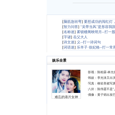
[
脑筋急转弯
]
要想成功的闯红灯
[
智力问答
]
“吴带当风”是形容我
[
名称迷
]
雾锁楼阁映明月--打一
[
字谜
]
岳父大人
[
诗文迷
]
义--打一诗词句
[
词语迷
]
乐羊子·徐妃格--打一常