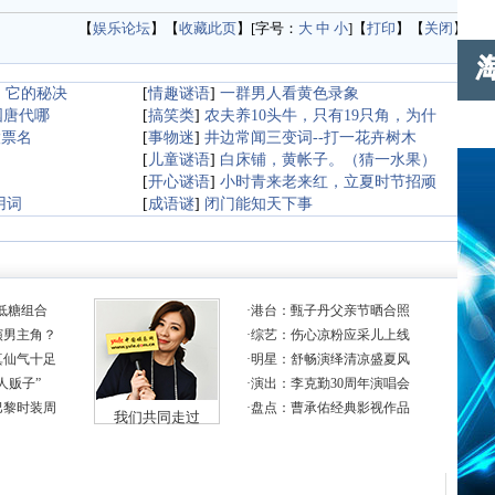
【
娱乐论坛
】【
收藏此页
】[字号：
大
中
小
]【
打印
】【
关闭
】
，它的秘决
[
情趣谜语
]
一群男人看黄色录象
国唐代哪
[
搞笑类
]
农夫养10头牛，只有19只角，为什
股票名
[
事物迷
]
井边常闻三变词--打一花卉树木
[
儿童谜语
]
白床铺，黄帐子。（猜一水果）
[
开心谜语
]
小时青来老来红，立夏时节招顽
用词
[
成语谜
]
闭门能知天下事