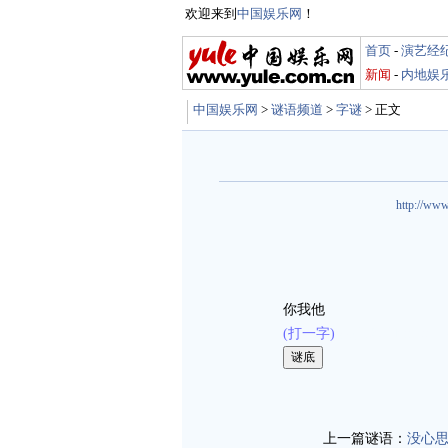
欢迎来到
中国娱乐网
！
首页
-
演艺经
新闻
-
内地娱
中国娱乐网
>
谜语频道
>
字谜
> 正文
http://www
你我他
(打一字)
娱乐谜语 http://miyu
上一篇谜语：
没心