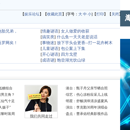
邪
【
娱乐论坛
】【
收藏此页
】[字号：
大
中
小
]【
打印
】【
关闭
】
胞胎兄弟，
[
情趣谜语
]
女人做爱的收获
[
搞笑类
]
什么鱼一天天老是说话
吾罗网矣！
[
事物迷
]
放下芋头会更香--打一花卉树木
[
儿童谜语
]
包公案上下集
[
开心谜语
]
四方戈壁
[
成语谜
]
饱尝湖光饮山绿