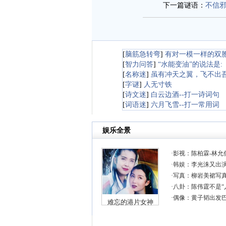
下一篇谜语：
不信
[
脑筋急转弯
]
有对一模一样的双
[
智力问答
]
“水能变油”的说法是:
[
名称迷
]
虽有冲天之翼，飞不出
[
字谜
]
人无寸铁
[
诗文迷
]
白云边酒--打一诗词句
[
词语迷
]
六月飞雪--打一常用词