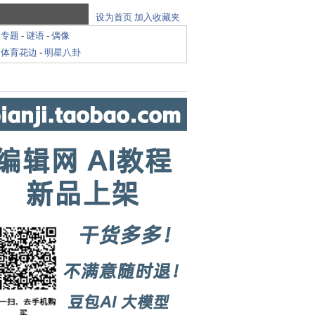
设为首页
加入收藏夹
-
专题
-
谜语
-
偶像
-
体育花边
-
明星八卦