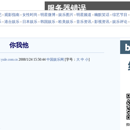
纪
-
观影指南
-
女性时尚
-
明星微博
-
娱乐图片
-
明星频道
-
幽默笑话
-
综艺节目
乐
-
港台娱乐
-
日本娱乐
-
韩国娱乐
-
欧美娱乐
-
音乐资讯
-
影视资讯
-
娱乐评论
你我他
.yule.com.cn
2008/1/24 15:50:44
中国娱乐网
[字号：
大
中
小
]
.yule.com.cn
思