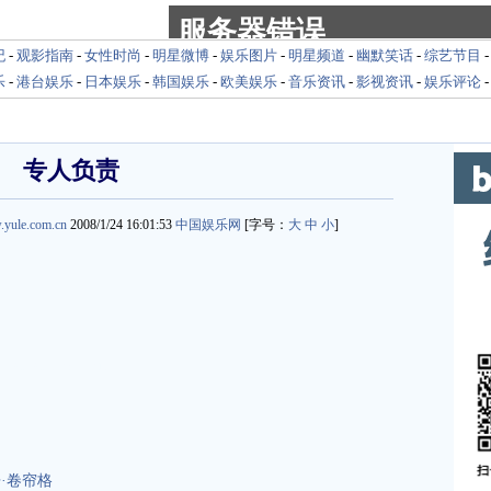
纪
-
观影指南
-
女性时尚
-
明星微博
-
娱乐图片
-
明星频道
-
幽默笑话
-
综艺节目
乐
-
港台娱乐
-
日本娱乐
-
韩国娱乐
-
欧美娱乐
-
音乐资讯
-
影视资讯
-
娱乐评论
专人负责
.yule.com.cn
2008/1/24 16:01:53
中国娱乐网
[字号：
大
中
小
]
yu.yule.com.cn
·卷帘格