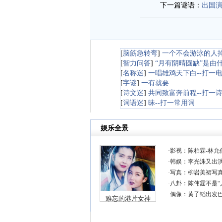
下一篇谜语：
出国
[
脑筋急转弯
]
一个不会游泳的人
[
智力问答
]
“月有阴晴圆缺”是由
[
名称迷
]
一唱雄鸡天下白--打一
[
字谜
]
一有就要
[
诗文迷
]
共同致富奔前程--打一
[
词语迷
]
昧--打一常用词