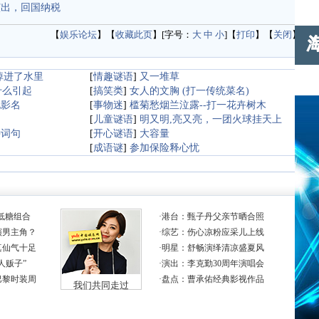
演出，回国纳税
【
娱乐论坛
】【
收藏此页
】[字号：
大
中
小
]【
打印
】【
关闭
】
掉进了水里
[
情趣谜语
]
又一堆草
什么引起
[
搞笑类
]
女人的文胸 (打一传统菜名)
电影名
[
事物迷
]
槛菊愁烟兰泣露--打一花卉树木
[
儿童谜语
]
明又明,亮又亮，一团火球挂天上
诗词句
[
开心谜语
]
大容量
[
成语谜
]
参加保险释心忧