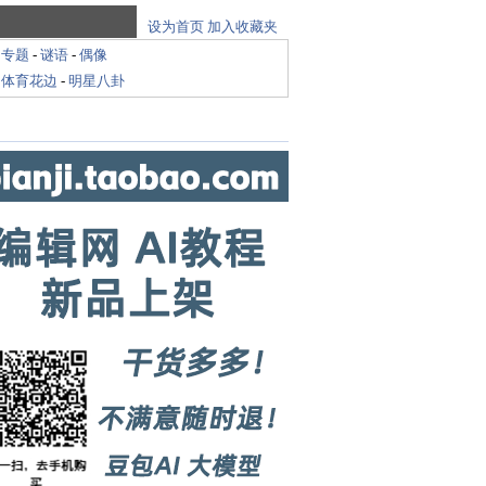
设为首页
加入收藏夹
-
专题
-
谜语
-
偶像
-
体育花边
-
明星八卦