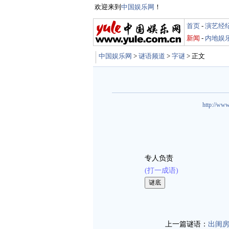
欢迎来到
中国娱乐网
！
首页
-
演艺经
新闻
-
内地娱
中国娱乐网
>
谜语频道
>
字谜
> 正文
http://www
专人负责
(打一成语)
娱乐谜语 http://mi
上一篇谜语：
出闺房