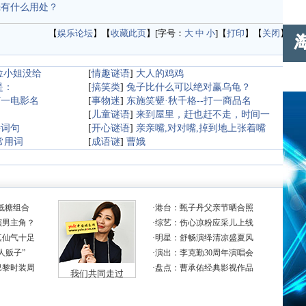
壳有什么用处？
【
娱乐论坛
】【
收藏此页
】[字号：
大
中
小
]【
打印
】【
关闭
】
位小姐没给
[
情趣谜语
]
大人的鸡鸡
是：
[
搞笑类
]
兔子比什么可以绝对赢乌龟？
打一电影名
[
事物迷
]
东施笑颦·秋千格--打一商品名
[
儿童谜语
]
来到屋里，赶也赶不走，时间一
诗词句
[
开心谜语
]
亲亲嘴,对对嘴,掉到地上张着嘴
常用词
[
成语谜
]
曹娥