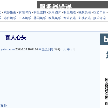
纪
-
观影指南
-
女性时尚
-
明星微博
-
娱乐图片
-
明星频道
-
幽默笑话
-
综艺节目
乐
-
港台娱乐
-
日本娱乐
-
韩国娱乐
-
欧美娱乐
-
音乐资讯
-
影视资讯
-
娱乐评论
喜人心头
.yule.com.cn
2008/1/24 16:03:16
中国娱乐网
[字号：
大
中
小
]
yu.yule.com.cn
十五吨