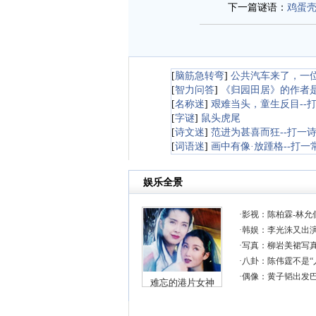
下一篇谜语：
鸡蛋
[
脑筋急转弯
]
公共汽车来了，一
[
智力问答
]
《归园田居》的作者
[
名称迷
]
艰难当头，童生反目--
[
字谜
]
鼠头虎尾
[
诗文迷
]
范进为甚喜而狂--打一
[
词语迷
]
画中有像·放踵格--打一