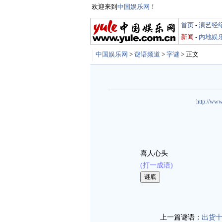
欢迎来到
中国娱乐网
！
首页
-
演艺经
新闻
-
内地娱
中国娱乐网
>
谜语频道
>
字谜
> 正文
http://www
喜人心头
(打一成语)
娱乐谜语 http://mi
上一篇谜语：
出货