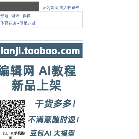
设为首页
加入收藏夹
-
专题
-
谜语
-
偶像
-
体育花边
-
明星八卦