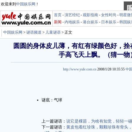
欢迎来到
中国娱乐网
！
首页
-
演艺经纪
-
观影指南
-
女性时尚
-
明星微
新闻
-
内地娱乐
-
港台娱乐
-
日本娱乐
-
韩国娱
中国娱乐网
>
谜语频道
>
儿童谜语
> 正文
圆圆的身体皮儿薄，有红有绿颜色好，拴
手高飞天上飘。（猜一物
http://www.yule.com.cn
2008/1/28 10:35:55
中
谜底：气球
上一篇谜语：
说它是棵苗，为啥有知觉，轻轻一
下一篇谜语：
黄皮包着红珍珠，颗颗珍珠有骨头