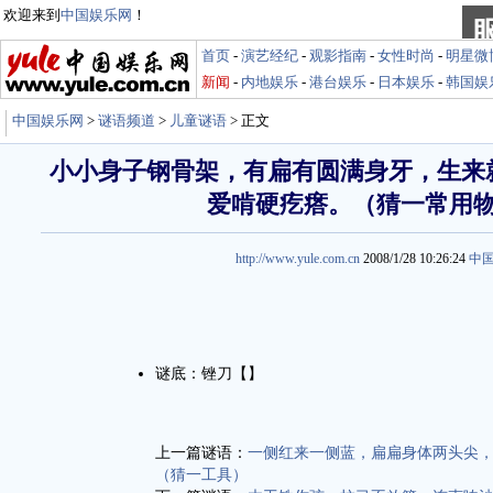
欢迎来到
中国娱乐网
！
首页
-
演艺经纪
-
观影指南
-
女性时尚
-
明星微
新闻
-
内地娱乐
-
港台娱乐
-
日本娱乐
-
韩国娱
中国娱乐网
>
谜语频道
>
儿童谜语
> 正文
小小身子钢骨架，有扁有圆满身牙，生来
爱啃硬疙瘩。（猜一常用
http://www.yule.com.cn
2008/1/28 10:26:24
中
谜底：锉刀【】
上一篇谜语：
一侧红来一侧蓝，扁扁身体两头尖
（猜一工具）