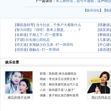
下一篇谜语：
木工铁作弦，拉弓不放箭，连声响
【
娱乐论坛
】【
收
[
脑筋急转弯
]
当今社会，个体户大都靠什么
[
情趣谜
[
智力问答
]
《诗经》基本上都是。。。。？
[
搞笑类
[
名称迷
]
不相上下--打一股票名
[
事物迷
[
字谜
]
白头雄心四化志
[
儿童谜
[
诗文迷
]
东海缺少白玉床--打一诗词句
[
开心谜
[
词语迷
]
接触点--打一常用词
[
成语谜