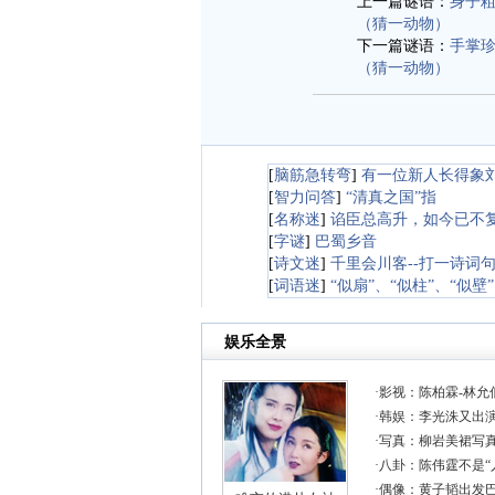
上一篇谜语：
身子
（猜一动物）
下一篇谜语：
手掌
（猜一动物）
[
脑筋急转弯
]
有一位新人长得象
[
智力问答
]
“清真之国”指
[
名称迷
]
谄臣总高升，如今已不复
[
字谜
]
巴蜀乡音
[
诗文迷
]
千里会川客--打一诗词
[
词语迷
]
“似扇”、“似柱”、“似壁