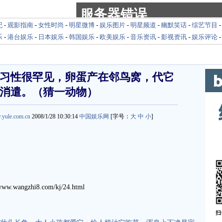
纪
-
观影指南
-
女性时尚
-
明星微博
-
娱乐图片
-
明星频道
-
幽默笑话
-
综艺节目
乐
-
港台娱乐
-
日本娱乐
-
韩国娱乐
-
欧美娱乐
-
音乐资讯
-
影视资讯
-
娱乐评论
习性很罕见，卵蛋产在邻鸟窝，代它
消遣。（猜一动物）
.yule.com.cn
2008/1/28 10:30:14
中国娱乐网
[字号：
大
中
小
]
.wangzhi8.com/kj/24.html