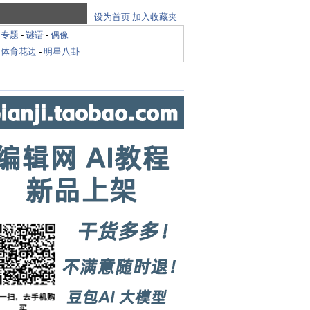
设为首页
加入收藏夹
-
专题
-
谜语
-
偶像
-
体育花边
-
明星八卦