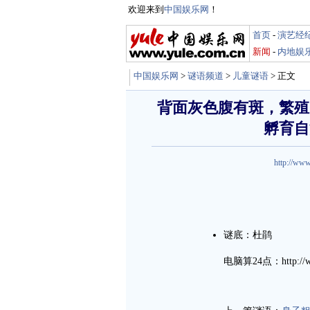
欢迎来到
中国娱乐网
！
首页
-
演艺经
新闻
-
内地娱
中国娱乐网
>
谜语频道
>
儿童谜语
> 正文
背面灰色腹有斑，繁殖
孵育自
http://www
谜底：杜鹃
电脑算24点：http://www