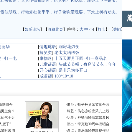
粗壮头长角，大人小孩都爱它，给人奶汁它吃草，浑身上下净是宝。
珍贵似明珠，行动笨拙傻乎乎，样子像狗爱玩耍，下水上树有功夫。
【
娱乐论坛
】【
收藏此页
】[字号：
大
中
小
]【
打印
】【
关闭
】
刘德华……
[
情趣谜语
]
洞房花烛夜
[
搞笑类
]
老太太喝稀饭
--打一电
[
事物迷
]
十五天涯月正圆--打一商品名
[
儿童谜语
]
头戴节节帽，身穿节节衣，年年
句
[
开心谜语
]
是非只为多开口
”、
[
成语谜
]
100*10*10