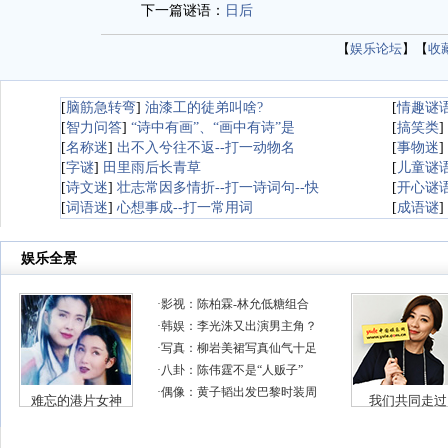
下一篇谜语：
日后
【
娱乐论坛
】【
收
[
脑筋急转弯
]
油漆工的徒弟叫啥?
[
情趣谜
[
智力问答
]
“诗中有画”、“画中有诗”是
[
搞笑类
]
[
名称迷
]
出不入兮往不返--打一动物名
[
事物迷
]
[
字谜
]
田里雨后长青草
[
儿童谜
[
诗文迷
]
壮志常因多情折--打一诗词句--快
[
开心谜
[
词语迷
]
心想事成--打一常用词
[
成语谜
]