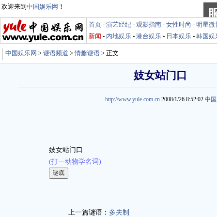
欢迎来到
中国娱乐网
！
首页
-
演艺经纪
-
观影指南
-
女性时尚
-
明星微
新闻
-
内地娱乐
-
港台娱乐
-
日本娱乐
-
韩国娱
中国娱乐网
>
谜语频道
>
情趣谜语
> 正文
妓女站门口
http://www.yule.com.cn
2008/1/26 8:52:02
中国
妓女站门口
(打一动物学名词)
娱乐谜语 http://miyu.yule.com.cn
上一篇谜语：
多夫制