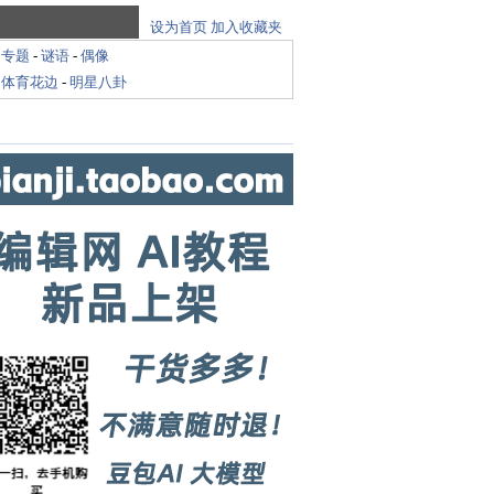
设为首页
加入收藏夹
-
专题
-
谜语
-
偶像
-
体育花边
-
明星八卦