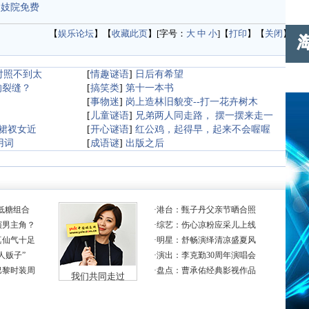
逛妓院免费
【
娱乐论坛
】【
收藏此页
】[字号：
大
中
小
]【
打印
】【
关闭
】
对照不到太
[
情趣谜语
]
日后有希望
的裂缝？
[
搞笑类
]
第十一本书
[
事物迷
]
岗上造林旧貌变--打一花卉树木
[
儿童谜语
]
兄弟两人同走路， 摆一摆来走一
裙衩女近
[
开心谜语
]
红公鸡，起得早，起来不会喔喔
用词
[
成语谜
]
出版之后