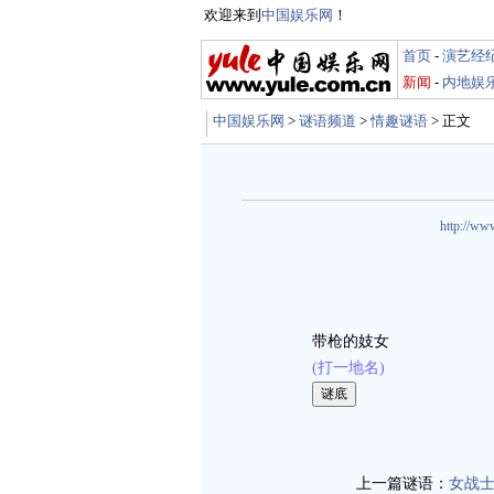
欢迎来到
中国娱乐网
！
首页
-
演艺经
新闻
-
内地娱
中国娱乐网
>
谜语频道
>
情趣谜语
> 正文
http://ww
带枪的妓女
(打一地名)
娱乐谜语 http://mi
上一篇谜语：
女战