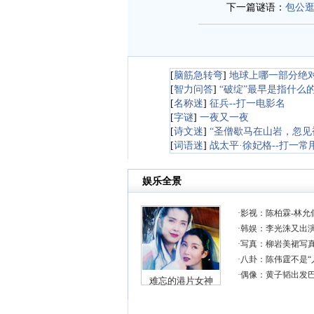
下一篇谜语：
包公
[
脑筋急转弯
]
地球上哪一部分绝
[
智力问答
]
“破绽”最早是指什么
[
名称迷
]
征兵--打一电影名
[
字谜
]
一夜又一夜
[
诗文迷
]
“圣僧歇马在山岩，忽见
[
词语迷
]
战太平·徐妃格--打一常