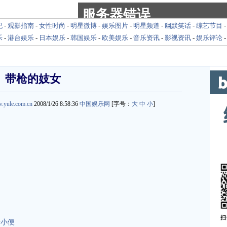
纪
-
观影指南
-
女性时尚
-
明星微博
-
娱乐图片
-
明星频道
-
幽默笑话
-
综艺节目
乐
-
港台娱乐
-
日本娱乐
-
韩国娱乐
-
欧美娱乐
-
音乐资讯
-
影视资讯
-
娱乐评论
带枪的妓女
w.yule.com.cn
2008/1/26 8:58:36
中国娱乐网
[字号：
大
中
小
]
yu.yule.com.cn
士小便