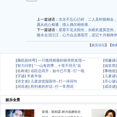
上一篇谜语：
念念不忘心已碎，二人及时能相会
愿从此心相通，情人偶尔相依偎。
下一篇谜语：
星星不见太阳光，永眠长逝莫悲伤
随水去泪汪汪，心力点点酒苍茫，还记十月相倚
【
娱乐论坛
】【
收
[
脑筋急转弯
]
一只饿得精瘦的狼突然发现一
[
情趣谜
[
智力问答
]
“一山有四季，十里不同天”反
[
搞笑类
[
名称迷
]
谄臣总高升，如今已不复--打一电
[
事物迷
[
字谜
]
半真半假
[
儿童谜
[
诗文迷
]
儿童游览报国寺--打一诗词句
[
开心谜
[
词语迷
]
胜利者的对话--打一常用词
[
成语谜