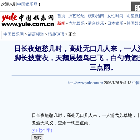
欢迎来到
中国娱乐网
！
首页
-
演艺经纪
-
观影指南
-
女性时尚
-
明星微
新闻
-
内地娱乐
-
港台娱乐
-
日本娱乐
-
韩国娱
中国娱乐网
>
谜语频道
>
情趣谜语
> 正文
日长夜短愁几时，高处无口几人来，一人
脚长披蓑衣，天鹅展翅鸟已飞，白勺煮酒
三点雨。
http://www.yule.com.cn
2008/1/26 9:41:18
中国
日长夜短愁几时，高处无口几人来，一人游弋芳草地，
煮酒无意义，空余一钩三点雨。
(打七个字)
娱乐谜语 http://miyu.yule.com.cn