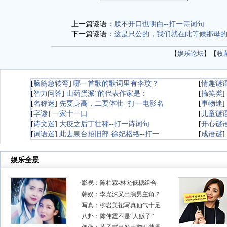
上一篇谜语：
朕不开口也明白--打一诗词句
下一篇谜语：
这是只公的，我们就在此等候那母的
【
娱乐论坛
】【
收
[
脑筋急转弯
]
哪一首歌的歌词里有李玟？
[
情趣谜
[
智力问答
]
山药蛋派”的代表作家是：
[
搞笑类
]
[
名称迷
]
先要身高，二要体壮--打一电影名
[
事物迷
]
[
字谜
]
一家十一口
[
儿童谜
[
诗文迷
]
大疫之后丁壮稀--打一诗词句
[
开心谜
[
词语迷
]
此去泉台招旧部·徐妃格络--打一
[
成语谜
]