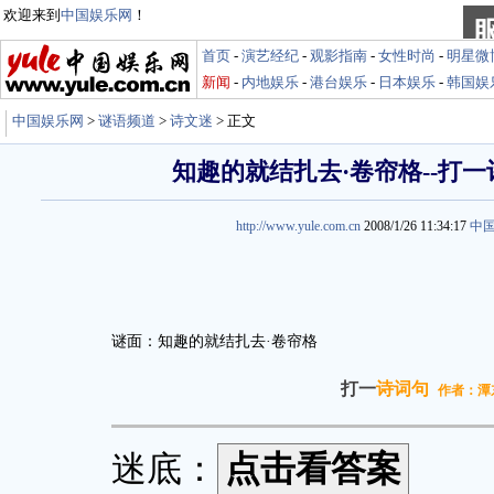
欢迎来到
中国娱乐网
！
首页
-
演艺经纪
-
观影指南
-
女性时尚
-
明星微
新闻
-
内地娱乐
-
港台娱乐
-
日本娱乐
-
韩国娱
中国娱乐网
>
谜语频道
>
诗文迷
> 正文
知趣的就结扎去·卷帘格--打一
http://www.yule.com.cn
2008/1/26 11:34:17
中
谜面：知趣的就结扎去·卷帘格
打一
诗词句
作者：潭
迷底：