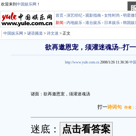
欢迎来到
中国娱乐网
！
首页
-
演艺经纪
-
观影指南
-
女性时尚
-
明星微
新闻
-
内地娱乐
-
港台娱乐
-
日本娱乐
-
韩国娱
中国娱乐网
>
谜语频道
>
诗文迷
> 正文
欲再邀恩宠，须灌迷魂汤--打
http://www.yule.com.cn
2008/1/26 11:36:36
中
谜面：欲再邀恩宠，须灌迷魂汤
打一
诗词句
作者：
迷底：