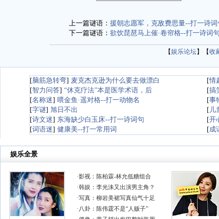
上一篇谜语：
援朝志愿军，克敌费思量--打一诗词
下一篇谜语：
欲饮琵琶马上催·卷帘格--打一诗词
【
娱乐论坛
】【
收
[
脑筋急转弯
]
麦克杰克逊为什么要去做漂白
[
情
[
智力问答
]
“休克疗法”本是医学术语，后
[
搞
[
名称迷
]
喂金鱼·遥对格--打一动物名
[
事
[
字谜
]
旭日不出
[
儿
[
诗文迷
]
东海缺少白玉床--打一诗词句
[
开
[
词语迷
]
健康美--打一常用词
[
成