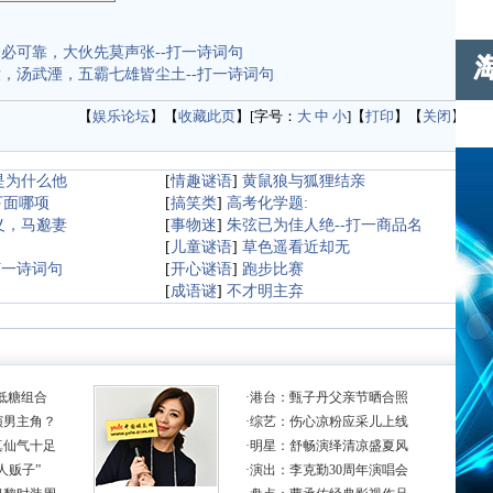
必可靠，大伙先莫声张--打一诗词句
，汤武湮，五霸七雄皆尘土--打一诗词句
【
娱乐论坛
】【
收藏此页
】[字号：
大
中
小
]【
打印
】【
关闭
】
是为什么他
[
情趣谜语
]
黄鼠狼与狐狸结亲
下面哪项
[
搞笑类
]
高考化学题:
义，马邈妻
[
事物迷
]
朱弦已为佳人绝--打一商品名
[
儿童谜语
]
草色遥看近却无
打一诗词句
[
开心谜语
]
跑步比赛
[
成语谜
]
不才明主弃