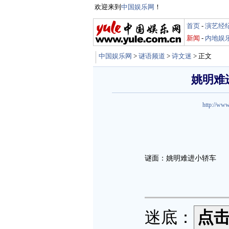
欢迎来到
中国娱乐网
！
首页
-
演艺经
新闻
-
内地娱
中国娱乐网
>
谜语频道
>
诗文迷
> 正文
姚明难
http://www
谜面：姚明难进小轿车
迷底：