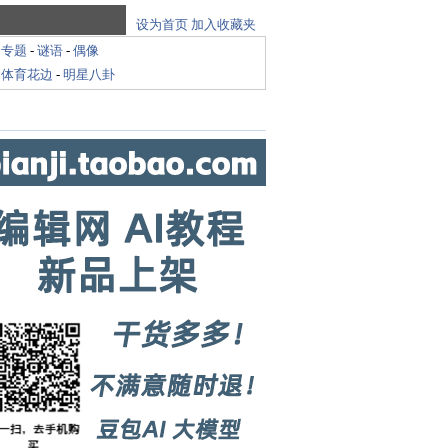
设为首页
加入收藏夹
-
专题
-
谜语
-
偶像
-
体育花边
-
明星八卦