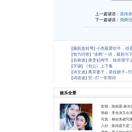
上一篇谜语：
谣传未
下一篇谜语：
尧舜没
[
脑筋急转弯
]
小杰最爱吹牛，但
[
智力问答
]
“涂鸦”一词，最初与
[
名称迷
]
唐贵妃殉节，徐庶母守
[
字谜
]
《包公》上下集
[
诗文迷
]
离弃妻子，牵挂娇子--
[
词语迷
]
空--打一常用词