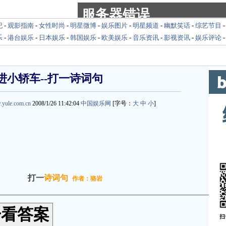
纪
-
观影指南
-
女性时尚
-
明星微博
-
娱乐图片
-
明星频道
-
幽默笑话
-
综艺节目
乐
-
港台娱乐
-
日本娱乐
-
韩国娱乐
-
欧美娱乐
-
音乐资讯
-
影视资讯
-
娱乐评论
进小轿车--打一诗词句
.yule.com.cn
2008/1/26 11:42:04
中国娱乐网
[字号：
大
中
小
]
打一
诗词句
作者：骆岩