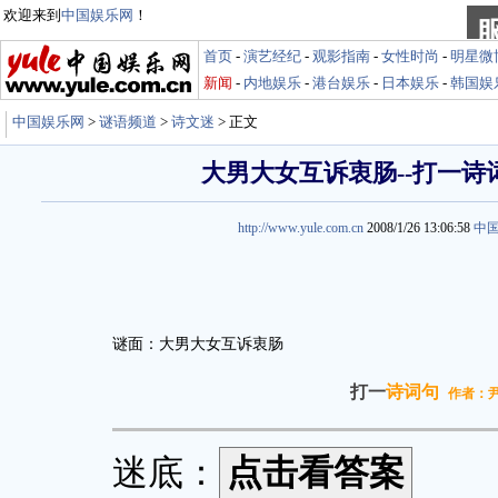
欢迎来到
中国娱乐网
！
首页
-
演艺经纪
-
观影指南
-
女性时尚
-
明星微
新闻
-
内地娱乐
-
港台娱乐
-
日本娱乐
-
韩国娱
中国娱乐网
>
谜语频道
>
诗文迷
> 正文
大男大女互诉衷肠--打一诗
http://www.yule.com.cn
2008/1/26 13:06:58
中
谜面：大男大女互诉衷肠
打一
诗词句
作者：
迷底：