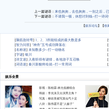
上一篇谜语：
来也匆匆，去也匆匆，一别之后，已
下一篇谜语：
不请我一顿，休想讨到钱--打一诗词
【
娱乐论坛
】【
收
[
脑筋急转弯
]
1、2、3所能组成的最大数是多
[
[
智力问答
]
“神舟”五号成功降落在:
[
[
名称迷
]
未知数多少--打一动物名
[
[
字谜
]
银川
[
[
诗文迷
]
入夜听得有谜猜，各地游子互召唤
[
[
词语迷
]
秦川新貌终绘就--打一常用词
[