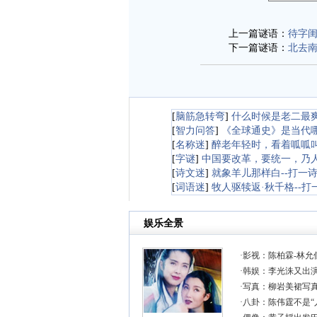
上一篇谜语：
待字闺
下一篇谜语：
北去南
[
脑筋急转弯
]
什么时候是老二最
[
智力问答
]
《全球通史》是当代
[
名称迷
]
醉老年轻时，看着呱呱叫
[
字谜
]
中国要改革，要统一，乃
[
诗文迷
]
就象羊儿那样白--打一
[
词语迷
]
牧人驱犊返·秋千格--打