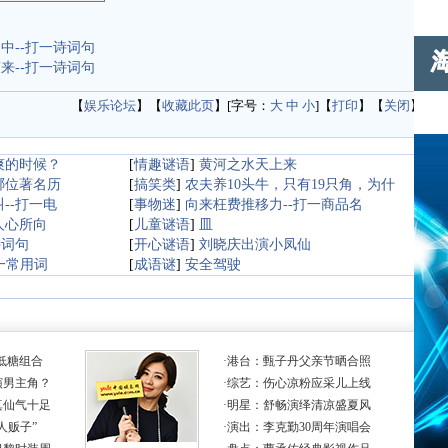
中--打一诗词句
来--打一诗词句
【
娱乐论坛
】【
收藏此页
】[字号：
大
中
小
]【
打印
】【
关闭
】
爽的时候？
[
情趣谜语
]
黄河之水天上来
哪位著名历
[
搞笑类
]
农夫养10头牛，只有19只角，为什
--打一电
[
事物迷
]
向来枉费推移力--打一商品名
人心所向
[
儿童谜语
]
皿
诗词句
[
开心谜语
]
刘晓庆出演小凤仙
一常用词
[
成语谜
]
安全驾驶