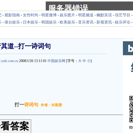
纪
-
观影指南
-
女性时尚
-
明星微博
-
娱乐图片
-
明星频道
-
幽默笑话
-
综艺节目
乐
-
港台娱乐
-
日本娱乐
-
韩国娱乐
-
欧美娱乐
-
音乐资讯
-
影视资讯
-
娱乐评论
其道--打一诗词句
.yule.com.cn
2008/1/26 13:11:01
中国娱乐网
[字号：
大
中
小
]
打一
诗词句
作者：许斯爱