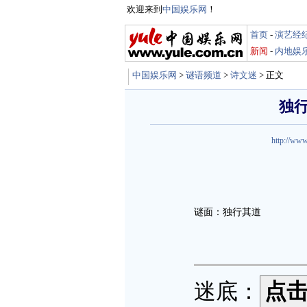
欢迎来到
中国娱乐网
！
首页
-
演艺经
新闻
-
内地娱
中国娱乐网
>
谜语频道
>
诗文迷
> 正文
独行
http://www
谜面：独行其道
迷底：