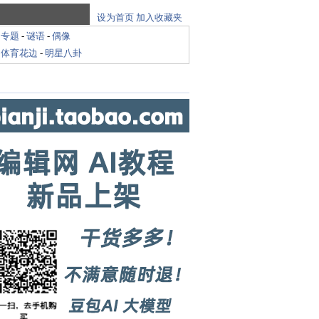
设为首页
加入收藏夹
-
专题
-
谜语
-
偶像
-
体育花边
-
明星八卦