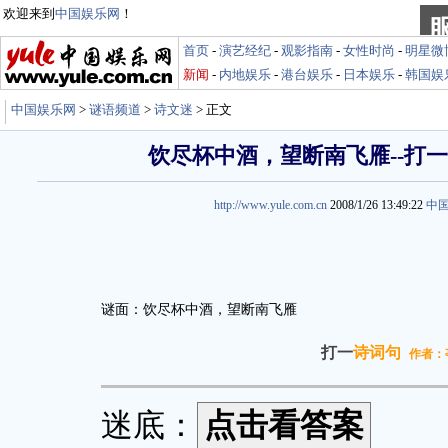
欢迎来到
中国娱乐网
！
首页
-
演艺经纪
-
观影指南
-
女性时尚
-
明星微
新闻
-
内地娱乐
-
港台娱乐
-
日本娱乐
-
韩国娱
中国娱乐网
>
谜语频道
>
诗文迷
> 正文
饮尽杯中酒，望断南飞雁--打
http://www.yule.com.cn
2008/1/26 13:49:22
中
谜面：饮尽杯中酒，望断南飞雁
打一
诗词句
作者：
迷底：