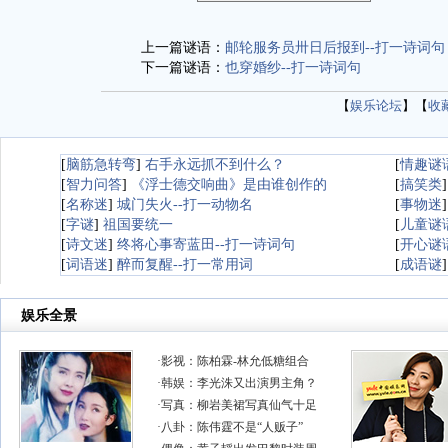
上一篇谜语：
邮轮服务员卅日后报到--打一诗词句
下一篇谜语：
也穿婚纱--打一诗词句
【
娱乐论坛
】【
收
[
脑筋急转弯
]
右手永远抓不到什么？
[
情趣谜
[
智力问答
]
《浮士德交响曲》是由谁创作的
[
搞笑类
[
名称迷
]
城门失火--打一动物名
[
事物迷
[
字谜
]
祖国要统一
[
儿童谜
[
诗文迷
]
终将心事寄蓝田--打一诗词句
[
开心谜
[
词语迷
]
醉而复醒--打一常用词
[
成语谜