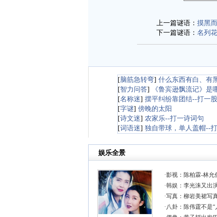
上一篇谜语：
摸黑而
下一篇谜语：
名列花
[
脑筋急转弯
]
什么东西有白、有
[
智力问答
]
《鲁宾逊飘流记》是
[
名称迷
]
摆平纠纷靠团结--打一
[
字谜
]
傍晚的太阳
[
诗文迷
]
农家乐--打一诗词句
[
词语迷
]
独自带球，单人盖帽--