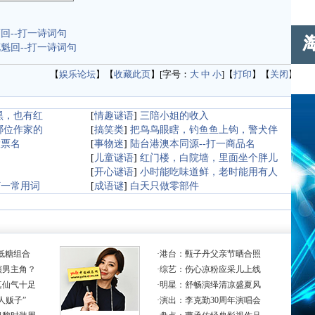
回--打一诗词句
魁回--打一诗词句
【
娱乐论坛
】【
收藏此页
】[字号：
大
中
小
]【
打印
】【
关闭
】
黑，也有红
[
情趣谜语
]
三陪小姐的收入
哪位作家的
[
搞笑类
]
把鸟鸟眼瞎，钓鱼鱼上钩，警犬伴
股票名
[
事物迷
]
陆台港澳本同源--打一商品名
[
儿童谜语
]
红门楼，白院墙，里面坐个胖儿
[
开心谜语
]
小时能吃味道鲜，老时能用有人
打一常用词
[
成语谜
]
白天只做零部件