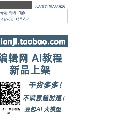
设为首页
加入收藏夹
-
专题
-
谜语
-
偶像
-
体育花边
-
明星八卦