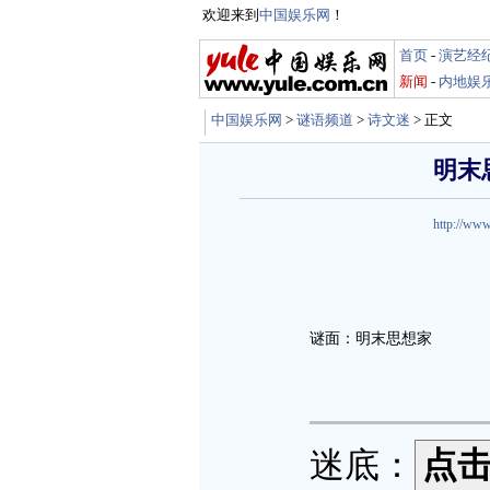
欢迎来到
中国娱乐网
！
首页
-
演艺经
新闻
-
内地娱
中国娱乐网
>
谜语频道
>
诗文迷
> 正文
明末
http://www
谜面：明末思想家
迷底：