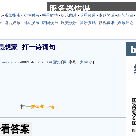
纪
-
观影指南
-
女性时尚
-
明星微博
-
娱乐图片
-
明星频道
-
幽默笑话
-
综艺节目
乐
-
港台娱乐
-
日本娱乐
-
韩国娱乐
-
欧美娱乐
-
音乐资讯
-
影视资讯
-
娱乐评论
思想家--打一诗词句
.yule.com.cn
2008/1/26 13:55:18
中国娱乐网
[字号：
大
中
小
]
打一
诗词句
作者：