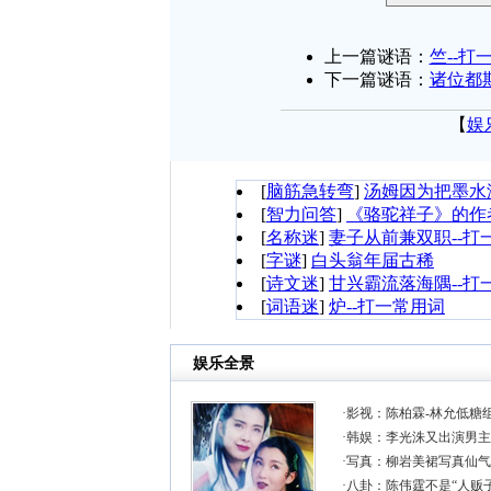
上一篇谜语：
竺--打
下一篇谜语：
诸位都
【
娱
[
脑筋急转弯
]
汤姆因为把墨水
[
智力问答
]
《骆驼祥子》的作
[
名称迷
]
妻子从前兼双职--打
[
字谜
]
白头翁年届古稀
[
诗文迷
]
甘兴霸流落海隅--打
[
词语迷
]
炉--打一常用词