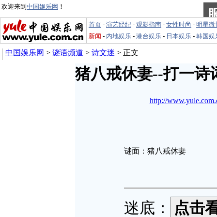
欢迎来到
中国娱乐网
！
首页
-
演艺经纪
-
观影指南
-
女性时尚
-
明星微
新闻
-
内地娱乐
-
港台娱乐
-
日本娱乐
-
韩国娱
中国娱乐网
>
谜语频道
>
诗文迷
> 正文
猪八戒休妻--打一诗
http://www.yule.com.
谜面：猪八戒休妻
迷底：