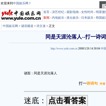
欢迎来到
中国娱乐网
！
首页
-
演艺经纪
-
观影指南
-
女性时尚
-
明星微
新闻
-
内地娱乐
-
港台娱乐
-
日本娱乐
-
韩国娱
中国娱乐网
>
谜语频道
>
诗文迷
> 正文
同是天涯沦落人--打一诗
http://www.yule.com.cn
2008/1/26 14:30:04
中
谜面：同是天涯沦落人
打一
诗词句
作者
迷底：