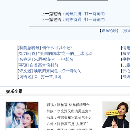
上一篇谜语：
同舟共济--打一诗词句
下一篇谜语：
同等待遇--打一诗词句
【
娱乐论坛
】【
收
[
脑筋急转弯
]
借什么可以不还?
[
情
[
智力问答
]
“美国的国球”之一的___球运动
[
搞
[
名称迷
]
朱唇初沾--打一电影名
[
事
[
字谜
]
白首高堂倚村前
[
儿
[
诗文迷
]
唤取归来同住--打一诗词句
[
开
[
词语迷
]
杲--打一常用词
[
成